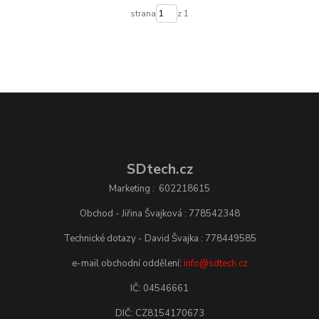
strana
z 1
SDtech.cz
Marketing : 602218615
Obchod - Jiřina Švajková : 778542348
Technické dotazy - David Švajka : 778449585
e-mail obchodní oddělení:
info@sdtech.cz
IČ: 04546661
DIČ: CZ8154170673