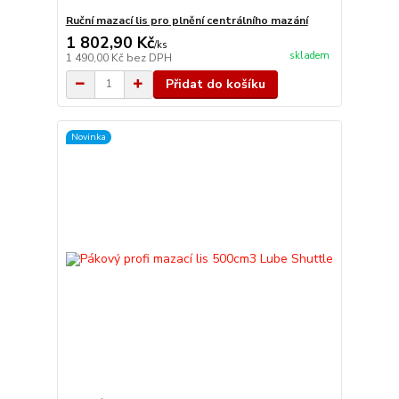
Ruční mazací lis pro plnění centrálního mazání
1 802,90 Kč
/
ks
skladem
1 490,00 Kč
bez DPH
Přidat do košíku
Novinka