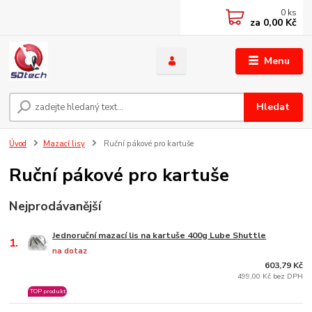
0
ks
za
0,00 Kč
Menu
Hledat
Úvod
Mazací lisy
Ruční pákové pro kartuše
Ruční pákové pro kartuše
Nejprodávanější
Jednoruční mazací lis na kartuše 400g Lube Shuttle
1.
na dotaz
603,79 Kč
499,00 Kč bez DPH
TOP produkt