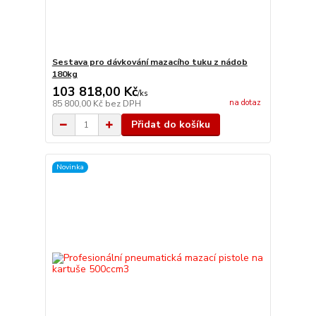
Sestava pro dávkování mazacího tuku z nádob
180kg
103 818,00 Kč
/
ks
na dotaz
85 800,00 Kč
bez DPH
Přidat do košíku
Novinka