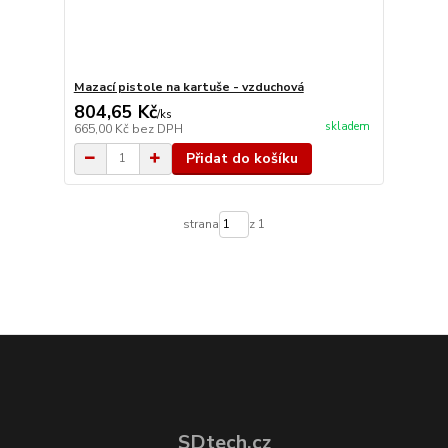
Mazací pistole na kartuše - vzduchová
804,65 Kč
/
ks
skladem
665,00 Kč
bez DPH
Přidat do košíku
strana
z 1
SDtech.cz