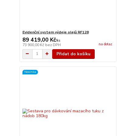
Evidenční system výdeje olejů RF128
89 419,00 Kč
/
ks
na dotaz
73 900,00 Kč
bez DPH
Přidat do košíku
Novinka