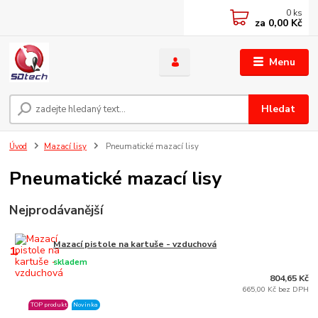
0
ks
za
0,00 Kč
Menu
Hledat
Úvod
Mazací lisy
Pneumatické mazací lisy
Pneumatické mazací lisy
Nejprodávanější
Mazací pistole na kartuše - vzduchová
1.
skladem
804,65 Kč
665,00 Kč bez DPH
TOP produkt
Novinka