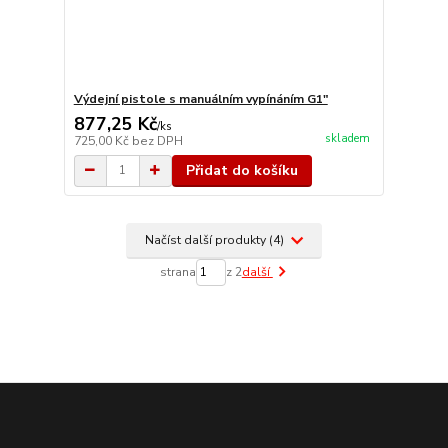
Výdejní pistole s manuálním vypínáním G1"
877,25 Kč
/
ks
skladem
725,00 Kč
bez DPH
Přidat do košíku
Načíst další produkty (4)
strana
z 2
další