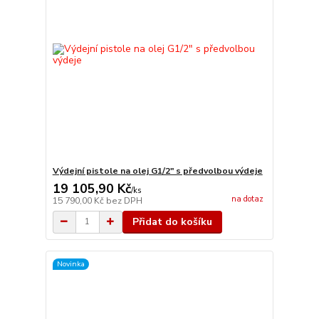
Výdejní pistole na olej G1/2" s předvolbou výdeje
19 105,90 Kč
/
ks
na dotaz
15 790,00 Kč
bez DPH
Přidat do košíku
Novinka