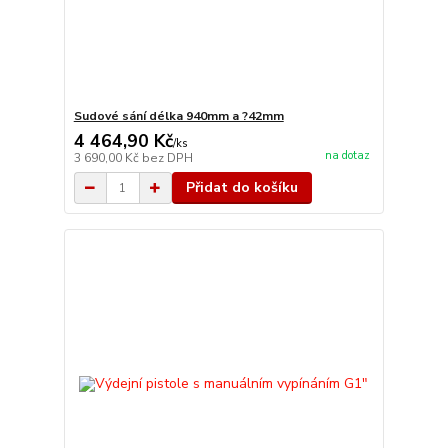
Sudové sání délka 940mm a ?42mm
4 464,90 Kč
/
ks
na dotaz
3 690,00 Kč
bez DPH
Přidat do košíku