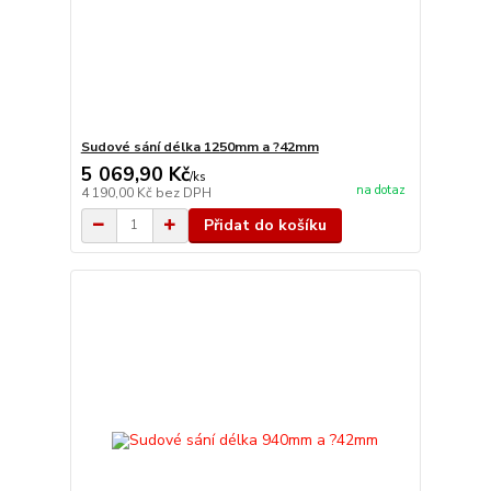
Sudové sání délka 1250mm a ?42mm
5 069,90 Kč
/
ks
na dotaz
4 190,00 Kč
bez DPH
Přidat do košíku