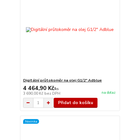
Digitální průtokoměr na olej G1/2" Adblue
4 464,90 Kč
/
ks
na dotaz
3 690,00 Kč
bez DPH
Přidat do košíku
Novinka