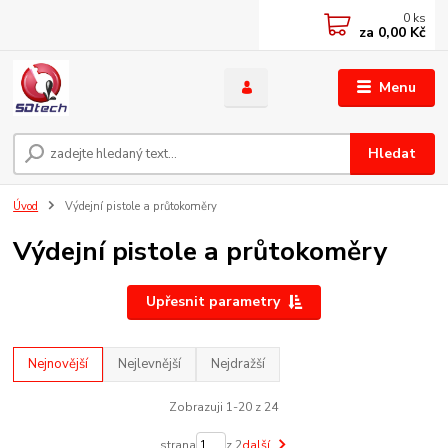
0
ks
za
0,00 Kč
Menu
Hledat
Úvod
Výdejní pistole a průtokoměry
Výdejní pistole a průtokoměry
Upřesnit parametry
Nejnovější
Nejlevnější
Nejdražší
Zobrazuji 1-20 z 24
strana
z 2
další