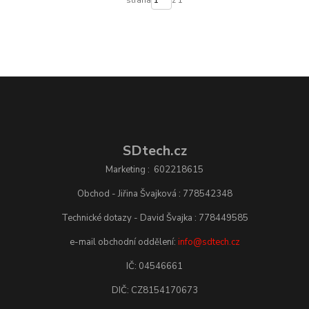
strana
z 1
SDtech.cz
Marketing : 602218615
Obchod - Jiřina Švajková : 778542348
Technické dotazy - David Švajka : 778449585
e-mail obchodní oddělení:
info@sdtech.cz
IČ: 04546661
DIČ: CZ8154170673