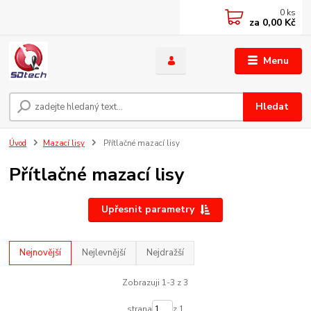
0
ks
za
0,00 Kč
Menu
Hledat
Úvod
Mazací lisy
Přítlačné mazací lisy
Přítlačné mazací lisy
Upřesnit parametry
Nejnovější
Nejlevnější
Nejdražší
Zobrazuji 1-3 z 3
strana
z 1