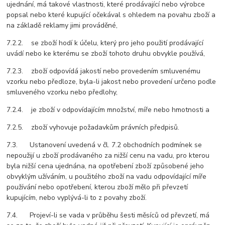
ujednání, má takové vlastnosti, které prodávající nebo výrobce
popsal nebo které kupující očekával s ohledem na povahu zboží a
na základě reklamy jimi prováděné,
7.2.2. se zboží hodí k účelu, který pro jeho použití prodávající
uvádí nebo ke kterému se zboží tohoto druhu obvykle používá,
7.2.3. zboží odpovídá jakostí nebo provedením smluvenému
vzorku nebo předloze, byla-li jakost nebo provedení určeno podle
smluveného vzorku nebo předlohy,
7.2.4. je zboží v odpovídajícím množství, míře nebo hmotnosti a
7.2.5. zboží vyhovuje požadavkům právních předpisů.
7.3. Ustanovení uvedená v čl. 7.2 obchodních podmínek se
nepoužijí u zboží prodávaného za nižší cenu na vadu, pro kterou
byla nižší cena ujednána, na opotřebení zboží způsobené jeho
obvyklým užíváním, u použitého zboží na vadu odpovídající míře
používání nebo opotřebení, kterou zboží mělo při převzetí
kupujícím, nebo vyplývá-li to z povahy zboží.
7.4. Projeví-li se vada v průběhu šesti měsíců od převzetí, má