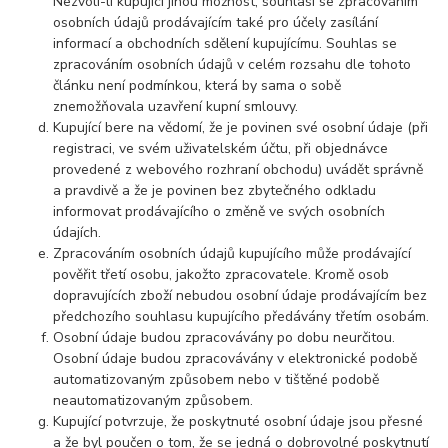
Nezvolí-li kupující jinou možnost, souhlasí se zpracováním
osobních údajů prodávajícím také pro účely zasílání
informací a obchodních sdělení kupujícímu. Souhlas se
zpracováním osobních údajů v celém rozsahu dle tohoto
článku není podmínkou, která by sama o sobě
znemožňovala uzavření kupní smlouvy.
Kupující bere na vědomí, že je povinen své osobní údaje (při
registraci, ve svém uživatelském účtu, při objednávce
provedené z webového rozhraní obchodu) uvádět správně
a pravdivě a že je povinen bez zbytečného odkladu
informovat prodávajícího o změně ve svých osobních
údajích.
Zpracováním osobních údajů kupujícího může prodávající
pověřit třetí osobu, jakožto zpracovatele. Kromě osob
dopravujících zboží nebudou osobní údaje prodávajícím bez
předchozího souhlasu kupujícího předávány třetím osobám.
Osobní údaje budou zpracovávány po dobu neurčitou.
Osobní údaje budou zpracovávány v elektronické podobě
automatizovaným způsobem nebo v tištěné podobě
neautomatizovaným způsobem.
Kupující potvrzuje, že poskytnuté osobní údaje jsou přesné
a že byl poučen o tom, že se jedná o dobrovolné poskytnutí