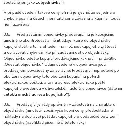
společně jen jako
„objednávka“
).
V případě uvedení takové ceny, při níž je zjevné, že se jedná o
chybu v psaní a číslech, není tato cena závazná a kupní smlouva
není uzavřena.
3.5. Před zasláním objednávky prodávajícímu je kupujícímu
umožněno zkontrolovat a měnit údaje, které do objednávky
kupující vložil, a to i s ohledem na možnost kupujícího zjišťovat
a opravovat chyby vzniklé při zadávání dat do objednávky.
Objednávku odešle kupující prodávajícímu kliknutím na tlačítko
„Odeslat objednávku“. Údaje uvedené v objednávce jsou
prodávajícím považovány za správné. Prodávající neprodleně po
obdržení objednávky toto obdržení kupujícímu potvrdí
elektronickou poštou, a to na adresu elektronické pošty
kupujícího uvedenou v uživatelském účtu či v objednávce (dále jen
„elektronická adresa kupujícího“
).
3.6. Prodávající je vždy oprávněn v závislosti na charakteru
objednávky (množství zboží, výše kupní ceny, předpokládané
náklady na dopravu) požádat kupujícího o dodatečné potvrzení
objednávky (například písemně či telefonicky).