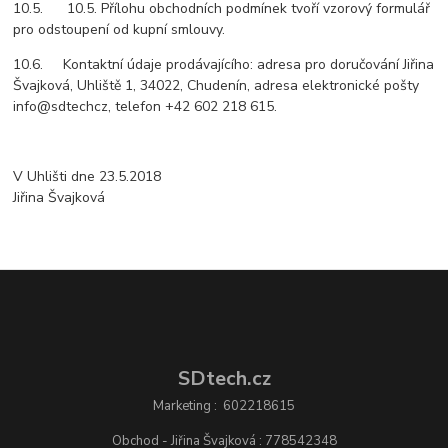
10.5. 10.5. Přílohu obchodních podmínek tvoří vzorový formulář
pro odstoupení od kupní smlouvy.
10.6. Kontaktní údaje prodávajícího: adresa pro doručování Jiřina
Švajková, Uhliště 1, 34022, Chudenín, adresa elektronické pošty
info@sdtechcz, telefon +42 602 218 615.
V Uhlišti dne 23.5.2018
Jiřina Švajková
SDtech.cz
Marketing : 602218615
Obchod - Jiřina Švajková : 778542348