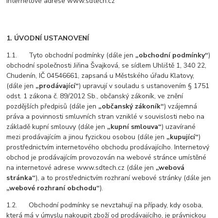
internetové adrese www.sdtech.cz
1. ÚVODNÍ USTANOVENÍ
1.1. Tyto obchodní podmínky (dále jen
„obchodní podmínky“
)
obchodní společnosti Jiřina Švajková, se sídlem Uhliště 1, 340 22,
Chudenín, IČ 04546661, zapsaná u
Městského úřadu Klatovy
,
(dále jen
„prodávající“
) upravují v souladu s ustanovením § 1751
odst. 1 zákona č. 89/2012 Sb., občanský zákoník, ve znění
pozdějších předpisů (dále jen
„občanský zákoník“
) vzájemná
práva a povinnosti smluvních stran vzniklé v souvislosti nebo na
základě kupní smlouvy (dále jen
„kupní smlouva“
) uzavírané
mezi prodávajícím a jinou fyzickou osobou (dále jen
„kupující“
)
prostřednictvím internetového obchodu prodávajícího. Internetový
obchod je prodávajícím provozován na webové stránce umístěné
na internetové adrese www.sdtech.cz (dále jen
„webová
stránka“
), a to prostřednictvím rozhraní webové stránky (dále jen
„webové rozhraní obchodu“
).
1.2. Obchodní podmínky se nevztahují na případy, kdy osoba,
která má v úmyslu nakoupit zboží od prodávajícího, je právnickou