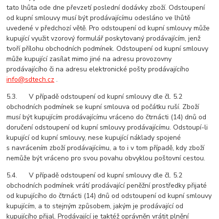
tato lhůta ode dne převzetí poslední dodávky zboží. Odstoupení
od kupní smlouvy musí být prodávajícímu odesláno ve lhůtě
uvedené v předchozí větě. Pro odstoupení od kupní smlouvy může
kupující využit vzorový formulář poskytovaný prodávajícím, jenž
tvoří přílohu obchodních podmínek. Odstoupení od kupní smlouvy
může kupující zasílat mimo jiné na adresu provozovny
prodávajícího či na adresu elektronické pošty prodávajícího
info@sdtech.cz
.
5.3. V případě odstoupení od kupní smlouvy dle čl. 5.2
obchodních podmínek se kupní smlouva od počátku ruší. Zboží
musí být kupujícím prodávajícímu vráceno do čtrnácti (14) dnů od
doručení odstoupení od kupní smlouvy prodávajícímu. Odstoupí-li
kupující od kupní smlouvy, nese kupující náklady spojené
s navrácením zboží prodávajícímu, a to i v tom případě, kdy zboží
nemůže být vráceno pro svou povahu obvyklou poštovní cestou.
5.4. V případě odstoupení od kupní smlouvy dle čl. 5.2
obchodních podmínek vrátí prodávající peněžní prostředky přijaté
od kupujícího do čtrnácti (14) dnů od odstoupení od kupní smlouvy
kupujícím, a to stejným způsobem, jakým je prodávající od
kupujícího přijal. Prodávající je taktéž oprávněn vrátit plnění