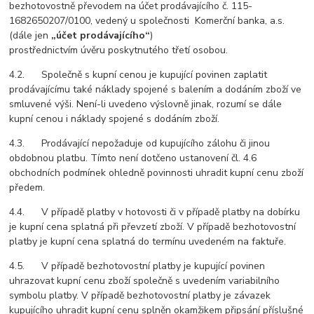
bezhotovostně převodem na účet prodávajícího č. 115-
1682650207/0100, vedený u společnosti Komerční banka, a.s.
(dále jen
„účet prodávajícího“
)
prostřednictvím úvěru poskytnutého třetí osobou.
4.2. Společně s kupní cenou je kupující povinen zaplatit
prodávajícímu také náklady spojené s balením a dodáním zboží ve
smluvené výši. Není-li uvedeno výslovně jinak, rozumí se dále
kupní cenou i náklady spojené s dodáním zboží.
4.3. Prodávající nepožaduje od kupujícího zálohu či jinou
obdobnou platbu. Tímto není dotčeno ustanovení čl. 4.6
obchodních podmínek ohledně povinnosti uhradit kupní cenu zboží
předem.
4.4. V případě platby v hotovosti či v případě platby na dobírku
je kupní cena splatná při převzetí zboží. V případě bezhotovostní
platby je kupní cena splatná do termínu uvedeném na faktuře.
4.5. V případě bezhotovostní platby je kupující povinen
uhrazovat kupní cenu zboží společně s uvedením variabilního
symbolu platby. V případě bezhotovostní platby je závazek
kupujícího uhradit kupní cenu splněn okamžikem připsání příslušné