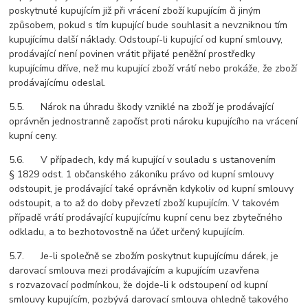
poskytnuté kupujícím již při vrácení zboží kupujícím či jiným
způsobem, pokud s tím kupující bude souhlasit a nevzniknou tím
kupujícímu další náklady. Odstoupí-li kupující od kupní smlouvy,
prodávající není povinen vrátit přijaté peněžní prostředky
kupujícímu dříve, než mu kupující zboží vrátí nebo prokáže, že zboží
prodávajícímu odeslal.
5.5. Nárok na úhradu škody vzniklé na zboží je prodávající
oprávněn jednostranně započíst proti nároku kupujícího na vrácení
kupní ceny.
5.6. V případech, kdy má kupující v souladu s ustanovením
§ 1829 odst. 1 občanského zákoníku právo od kupní smlouvy
odstoupit, je prodávající také oprávněn kdykoliv od kupní smlouvy
odstoupit, a to až do doby převzetí zboží kupujícím. V takovém
případě vrátí prodávající kupujícímu kupní cenu bez zbytečného
odkladu, a to bezhotovostně na účet určený kupujícím.
5.7. Je-li společně se zbožím poskytnut kupujícímu dárek, je
darovací smlouva mezi prodávajícím a kupujícím uzavřena
s rozvazovací podmínkou, že dojde-li k odstoupení od kupní
smlouvy kupujícím, pozbývá darovací smlouva ohledně takového