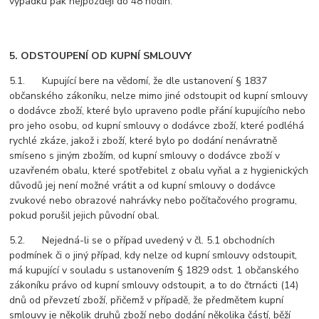
výpadku pak nejpozději do 48 hodin.
5. ODSTOUPENÍ OD KUPNÍ SMLOUVY
5.1. Kupující bere na vědomí, že dle ustanovení § 1837
občanského zákoníku, nelze mimo jiné odstoupit od kupní smlouvy
o dodávce zboží, které bylo upraveno podle přání kupujícího nebo
pro jeho osobu, od kupní smlouvy o dodávce zboží, které podléhá
rychlé zkáze, jakož i zboží, které bylo po dodání nenávratně
smíseno s jiným zbožím, od kupní smlouvy o dodávce zboží v
uzavřeném obalu, které spotřebitel z obalu vyňal a z hygienických
důvodů jej není možné vrátit a od kupní smlouvy o dodávce
zvukové nebo obrazové nahrávky nebo počítačového programu,
pokud porušil jejich původní obal.
5.2. Nejedná-li se o případ uvedený v čl. 5.1 obchodních
podmínek či o jiný případ, kdy nelze od kupní smlouvy odstoupit,
má kupující v souladu s ustanovením § 1829 odst. 1 občanského
zákoníku právo od kupní smlouvy odstoupit, a to do čtrnácti (14)
dnů od převzetí zboží, přičemž v případě, že předmětem kupní
smlouvy je několik druhů zboží nebo dodání několika částí, běží