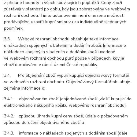
z přidané hodnoty a všech souvisejících poplatků. Ceny zboží
zůstávají v platnosti po dobu, kdy jsou zobrazovány ve webovém
rozhraní obchodu. Tímto ustanovením není omezena možnost
prodávajícího uzavřít kupní smlouvu za individuálně sjednaných
podmínek.
3.3. Webové rozhraní obchodu obsahuje také informace
o nákladech spojených s balením a dodáním zboží. Informace o
nákladech spojených s balením a dodáním zboží uvedené
ve webovém rozhraní obchodu platí pouze v případech, kdy je
zboží doručováno v rámci území České republiky.
3.4. Pro objednání zboží vyplní kupující objednávkový formulář
ve webovém rozhraní obchodu. Objednávkový formulář obsahuje
zejména informace o:
3.4.1. objednávaném zboží (objednávané zboží „vloží“ kupující do
elektronického nákupního košíku webového rozhraní obchodu),
3.4.2. způsobu úhrady kupní ceny zboží, údaje o požadovaném
způsobu doručení objednávaného zboží a
3.4.3. informace o nákladech spojených s dodáním zboží (dále