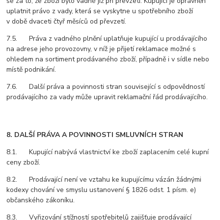
se za to, že zboží bylo vadné již při převzetí. Kupující je oprávněn
uplatnit právo z vady, která se vyskytne u spotřebního zboží
v době dvaceti čtyř měsíců od převzetí.
7.5. Práva z vadného plnění uplatňuje kupující u prodávajícího
na adrese jeho provozovny, v níž je přijetí reklamace možné s
ohledem na sortiment prodávaného zboží, případně i v sídle nebo
místě podnikání.
7.6. Další práva a povinnosti stran související s odpovědností
prodávajícího za vady může upravit reklamační řád prodávajícího.
8. DALŠÍ PRÁVA A POVINNOSTI SMLUVNÍCH STRAN
8.1. Kupující nabývá vlastnictví ke zboží zaplacením celé kupní
ceny zboží.
8.2. Prodávající není ve vztahu ke kupujícímu vázán žádnými
kodexy chování ve smyslu ustanovení § 1826 odst. 1 písm. e)
občanského zákoníku.
8.3. Vyřizování stížností spotřebitelů zajišťuje prodávající