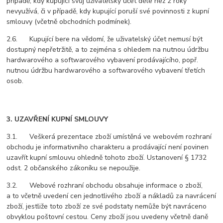
případě, kdy kupující svůj uživatelský účet déle než 2 roky
nevyužívá, či v případě, kdy kupující poruší své povinnosti z kupní
smlouvy (včetně obchodních podmínek).
2.6. Kupující bere na vědomí, že uživatelský účet nemusí být
dostupný nepřetržitě, a to zejména s ohledem na nutnou údržbu
hardwarového a softwarového vybavení prodávajícího, popř.
nutnou údržbu hardwarového a softwarového vybavení třetích
osob.
3. UZAVŘENÍ KUPNÍ SMLOUVY
3.1. Veškerá prezentace zboží umístěná ve webovém rozhraní
obchodu je informativního charakteru a prodávající není povinen
uzavřít kupní smlouvu ohledně tohoto zboží. Ustanovení § 1732
odst. 2 občanského zákoníku se nepoužije.
3.2. Webové rozhraní obchodu obsahuje informace o zboží,
a to včetně uvedení cen jednotlivého zboží a nákladů za navrácení
zboží, jestliže toto zboží ze své podstaty nemůže být navráceno
obvyklou poštovní cestou. Ceny zboží jsou uvedeny včetně daně