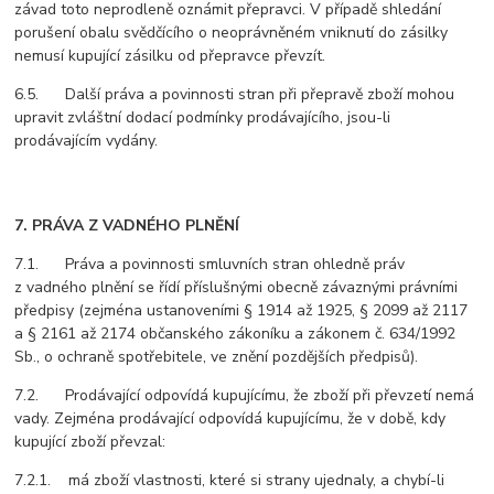
závad toto neprodleně oznámit přepravci. V případě shledání
porušení obalu svědčícího o neoprávněném vniknutí do zásilky
nemusí kupující zásilku od přepravce převzít.
6.5. Další práva a povinnosti stran při přepravě zboží mohou
upravit zvláštní dodací podmínky prodávajícího, jsou-li
prodávajícím vydány.
7. PRÁVA Z VADNÉHO PLNĚNÍ
7.1. Práva a povinnosti smluvních stran ohledně práv
z vadného plnění se řídí příslušnými obecně závaznými právními
předpisy (zejména ustanoveními § 1914 až 1925, § 2099 až 2117
a § 2161 až 2174 občanského zákoníku a zákonem č. 634/1992
Sb., o ochraně spotřebitele, ve znění pozdějších předpisů).
7.2. Prodávající odpovídá kupujícímu, že zboží při převzetí nemá
vady. Zejména prodávající odpovídá kupujícímu, že v době, kdy
kupující zboží převzal:
7.2.1. má zboží vlastnosti, které si strany ujednaly, a chybí-li