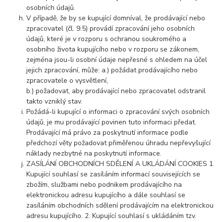
osobních údajů.
V případě, že by se kupující domníval, že prodávající nebo
zpracovatel (čl. 9.5) provádí zpracování jeho osobních
údajů, které je v rozporu s ochranou soukromého a
osobního života kupujícího nebo v rozporu se zákonem,
zejména jsou-li osobní údaje nepřesné s ohledem na účel
jejich zpracování, může: a.) požádat prodávajícího nebo
zpracovatele o vysvětlení,
b.) požadovat, aby prodávající nebo zpracovatel odstranil
takto vzniklý stav.
Požádá-li kupující o informaci o zpracování svých osobních
údajů, je mu prodávající povinen tuto informaci předat.
Prodávající má právo za poskytnutí informace podle
předchozí věty požadovat přiměřenou úhradu nepřevyšující
náklady nezbytné na poskytnutí informace.
ZASÍLÁNÍ OBCHODNÍCH SDĚLENÍ A UKLÁDÁNÍ COOKIES 1.
Kupující souhlasí se zasíláním informací souvisejících se
zbožím, službami nebo podnikem prodávajícího na
elektronickou adresu kupujícího a dále souhlasí se
zasíláním obchodních sdělení prodávajícím na elektronickou
adresu kupujícího. 2. Kupující souhlasí s ukládáním tzv.