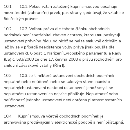
10.1. 10.1. Pokud vztah založený kupní smlouvou obsahuje
mezinárodní (zahraniční) prvek, pak strany sjednávají, že vztah se
řídí českým právem.
10.2. 10.2. Volbou práva dle tohoto článku obchodních
podmínek není spotřebitel zbaven ochrany, kterou mu poskytují
ustanovení právního řádu, od nichž se nelze smluvně odchýlit, a
jež by se v případě neexistence volby práva jinak použila dle
ustanovení čl. 6 odst. 1 Nařízení Evropského parlamentu a Rady
(ES) č. 593/2008 ze dne 17. června 2008 o právu rozhodném pro
smluvní závazkové vztahy (Řím I).
10.3. 10.3. Je-li některé ustanovení obchodních podmínek
neplatné nebo neúčinné, nebo se takovým stane, namísto
neplatných ustanovení nastoupí ustanovení, jehož smysl se
neplatnému ustanovení co nejvíce přibližuje. Neplatností nebo
neúčinností jednoho ustanovení není dotčena platnost ostatních
ustanovení.
10.4. Kupní smlouva včetně obchodních podmínek je
archivována prodávajícím v elektronické podobě a není přístupná.