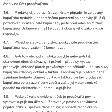
částky na účet prodávajícího.
4.6. Prodávající je oprávněn, zejména v případě, že ze strany
kupujícího nedojde k dodatečnému potvrzení objednávky (čl. 3.6),
požadovat uhrazení celé kupní ceny ještě před odesláním zboží
kupujícímu. Ustanovení § 2119 odst. 1 občanského zákoníku se
nepoužije.
4.7. Případné slevy z ceny zboží poskytnuté prodávajícím
kupujícímu nelze vzájemně kombinovat.
4.8. Je-li to v obchodním styku obvyklé nebo je-li tak
stanoveno obecně závaznými právními předpisy, vystaví
prodávající ohledně plateb prováděných na základě kupní smlouvy
kupujícímu daňový doklad – fakturu. Prodávající je plátcem daně
z přidané hodnoty. Daňový doklad – fakturu vystaví prodávající
kupujícímu po uhrazení ceny zboží a zašle jej v elektronické
podobě na elektronickou adresu kupujícího.
4.9. Podle zákona o evidenci tržeb je prodávající povinen
vystavit kupujícímu účtenku. Zároveň je povinen zaevidovat
přijatou tržbu u správce daně online; v případě technického