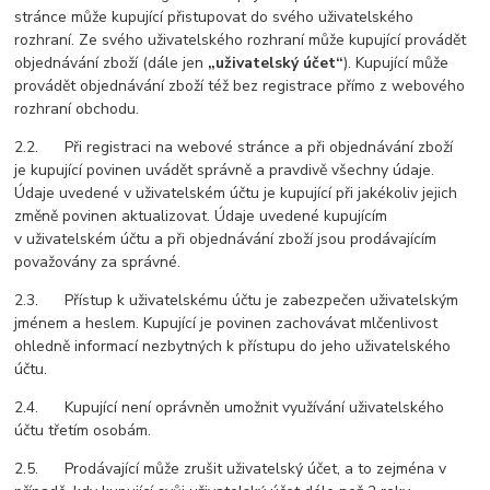
stránce může kupující přistupovat do svého uživatelského
rozhraní. Ze svého uživatelského rozhraní může kupující provádět
objednávání zboží (dále jen
„uživatelský účet“
). Kupující může
provádět objednávání zboží též bez registrace přímo z webového
rozhraní obchodu.
2.2. Při registraci na webové stránce a při objednávání zboží
je kupující povinen uvádět správně a pravdivě všechny údaje.
Údaje uvedené v uživatelském účtu je kupující při jakékoliv jejich
změně povinen aktualizovat. Údaje uvedené kupujícím
v uživatelském účtu a při objednávání zboží jsou prodávajícím
považovány za správné.
2.3. Přístup k uživatelskému účtu je zabezpečen uživatelským
jménem a heslem. Kupující je povinen zachovávat mlčenlivost
ohledně informací nezbytných k přístupu do jeho uživatelského
účtu.
2.4. Kupující není oprávněn umožnit využívání uživatelského
účtu třetím osobám.
2.5. Prodávající může zrušit uživatelský účet, a to zejména v