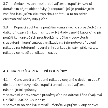
3.7. Smluvní vztah mezi prodávajícím a kupujícím vzniká
doručením přijetí objednávky (akceptací), jež je prodávajícím
zasláno kupujícímu elektronickou poštou, a to na adresu
elektronické pošty kupujícího.
3.8. Kupující souhlasí s použitím komunikačních prostředků na
dálku při uzavírání kupní smlouvy. Náklady vzniklé kupujícímu při
použití komunikačních prostředků na dálku v souvislosti
s uzavřením kupní smlouvy (náklady na internetové připojení,
náklady na telefonní hovory) si hradí kupující sám, přičemž tyto
náklady se neliší od základní sazby.
4. CENA ZBOŽÍ A PLATEBNÍ PODMÍNKY
4.1. Cenu zboží a případné náklady spojené s dodáním zboží
dle kupní smlouvy může kupující uhradit prodávajícímu
následujícími způsoby:
v hotovosti v provozovně prodávajícího na adrese Jiřina Švajková,
Uhliště 1, 34022, Chudenín;
v hotovosti na dobírku v místě určeném kupujícím v objednávce;