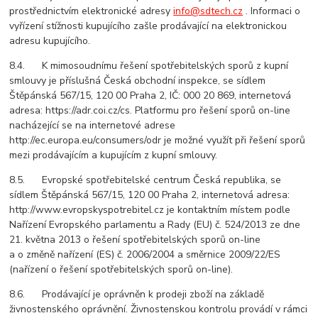
prostřednictvím elektronické adresy
info@sdtech.cz
. Informaci o
vyřízení stížnosti kupujícího zašle prodávající na elektronickou
adresu kupujícího.
8.4. K mimosoudnímu řešení spotřebitelských sporů z kupní
smlouvy je příslušná Česká obchodní inspekce, se sídlem
Štěpánská 567/15, 120 00 Praha 2, IČ: 000 20 869, internetová
adresa: https://adr.coi.cz/cs. Platformu pro řešení sporů on-line
nacházející se na internetové adrese
http://ec.europa.eu/consumers/odr je možné využít při řešení sporů
mezi prodávajícím a kupujícím z kupní smlouvy.
8.5. Evropské spotřebitelské centrum Česká republika, se
sídlem Štěpánská 567/15, 120 00 Praha 2, internetová adresa:
http://www.evropskyspotrebitel.cz je kontaktním místem podle
Nařízení Evropského parlamentu a Rady (EU) č. 524/2013 ze dne
21. května 2013 o řešení spotřebitelských sporů on-line
a o změně nařízení (ES) č. 2006/2004 a směrnice 2009/22/ES
(nařízení o řešení spotřebitelských sporů on-line).
8.6. Prodávající je oprávněn k prodeji zboží na základě
živnostenského oprávnění. Živnostenskou kontrolu provádí v rámci