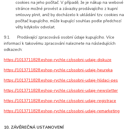
cookies na jeho počítač. V případě, že je nákup na webové
stránce možné provést a závazky prodávajícího z kupní
smlouvy plnit, aniž by docházelo k ukládání tzv. cookies na
počítač kupujícího, může kupující souhlas podle předchozí
věty kdykoliv odvolat.
9.1. Prodávající zpracovává osobní údaje kupujícího. Více
informací k takovému zpracování naleznete na následujících
odkazech:
https://1013711828.eshop-rychle.cz/osobni-udaje-diskuze
https://1013711828.eshop-rychle.cz/osobni-udaje-heureka
https://1013711828.eshop-rychle.cz/osobni-udaje-hlidaci-pes
https://1013711828.eshop-rychle.cz/osobni-udaje-newsletter
https://1013711828.eshop-rychle.cz/osobni-udaje-registrace
https://1013711828.eshop-rychle.cz/osobni-udaje-remarketing
10. ZÁVĚREČNÁ USTANOVENÍ