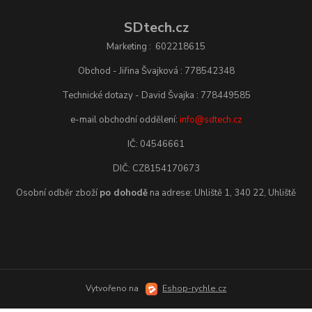
SDtech.cz
Marketing : 602218615
Obchod - Jiřina Švajková : 778542348
Technické dotazy - David Švajka : 778449585
e-mail obchodní oddělení:
info@sdtech.cz
IČ: 04546661
DIČ: CZ8154170673
Osobní odběr zboží
po dohodě
na adrese: Uhliště 1, 340 22, Uhliště
Vytvořeno na
Eshop-rychle.cz