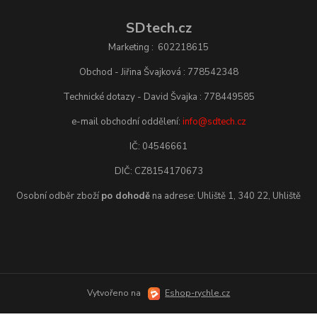
SDtech.cz
Marketing : 602218615
Obchod - Jiřina Švajková : 778542348
Technické dotazy - David Švajka : 778449585
e-mail obchodní oddělení:
info@sdtech.cz
IČ: 04546661
DIČ: CZ8154170673
Osobní odběr zboží
po dohodě
na adrese: Uhliště 1, 340 22, Uhliště
Vytvořeno na
Eshop-rychle.cz