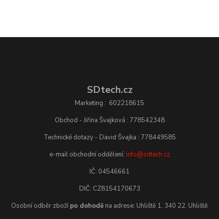
SDtech.cz
Marketing : 602218615
Obchod - Jiřina Švajková : 778542348
Technické dotazy - David Švajka : 778449585
e-mail obchodní oddělení:
info@sdtech.cz
IČ: 04546661
DIČ: CZ8154170673
Osobní odběr zboží
po dohodě
na adrese: Uhliště 1, 340 22, Uhliště