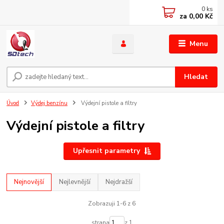
0
ks
za
0,00 Kč
Menu
Hledat
Úvod
Výdej benzínu
Výdejní pistole a filtry
Výdejní pistole a filtry
Upřesnit parametry
Nejnovější
Nejlevnější
Nejdražší
Zobrazuji 1-6 z 6
strana
z 1