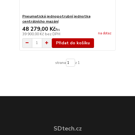
Pneumatická jednopotrubní jednotka
centrálnícho mazání
48 279,00 Kč
/
ks
na dotaz
39 900,00 Kč
bez DPH
Přidat do košíku
strana
z 1
SDtech.cz