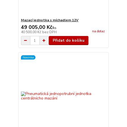
Mazací jednotka s míchadlem 12V
49 005,00 Kč
/
ks
na dotaz
40 500,00 Kč
bez DPH
Přidat do košíku
Novinka