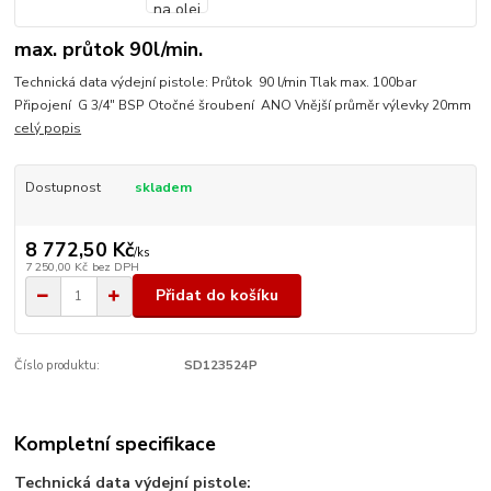
max. průtok 90l/min.
Technická data výdejní pistole: Průtok 90 l/min Tlak max. 100bar
Připojení G 3/4" BSP Otočné šroubení ANO Vnější průměr výlevky 20mm
celý popis
Dostupnost
skladem
8 772,50 Kč
/
ks
7 250,00 Kč
bez DPH
Přidat do košíku
Číslo produktu:
SD123524P
Kompletní specifikace
Technická data výdejní pistole: