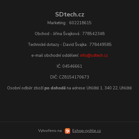
SDtech.cz
Marketing : 602218615
Obchod - Jiřina Švajková : 778542348
Technické dotazy - David Švajka : 778449585
e-mail obchodní oddělení:
info@sdtech.cz
IČ: 04546661
DIČ: CZ8154170673
Osobní odběr zboží
po dohodě
na adrese: Uhliště 1, 340 22, Uhliště
Vytvořeno na
Eshop-rychle.cz