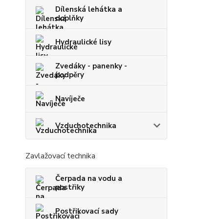
Dílenská lehátka a
doplňky
Hydraulické lisy
Zvedáky - panenky -
podpěry
Navíječe
Vzduchotechnika
Zavlažovací technika
Čerpada na vodu a
postřiky
Postřikovací sady