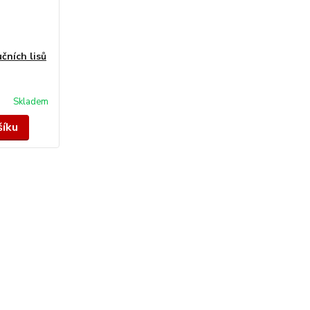
čních lisů
Skladem
šíku