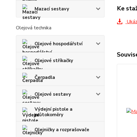
Ke sta
Mazací sestavy
Ukáz
Olejová technika
Olejové hospodářství
Souvise
Olejové stříkačky
Čerpadla
Olejové sestavy
Výdejní pistole a
průtokoměry
Olejničky a rozprašovače