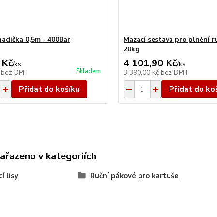
hadička 0,5m - 400Bar
Mazací sestava pro plnění ru
20kg
 Kč
4 101,90 Kč
/
ks
/
ks
Skladem
č
bez DPH
3 390,00 Kč
bez DPH
Přidat do košíku
Přidat do ko
zařazeno v kategoriích
í lisy
Ruční pákové pro kartuše