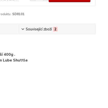
roduktu:
SD8101
Související zboží
2
ší 400g .
ém Lube Shuttle