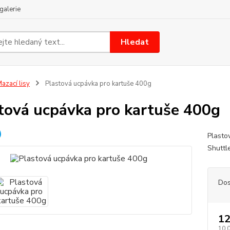
galerie
Hledat
azací lisy
Plastová ucpávka pro kartuše 400g
tová ucpávka pro kartuše 400g
Plasto
Shut
Dos
12
10,