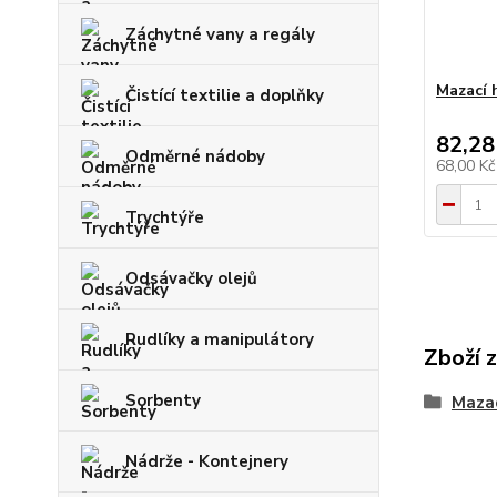
Záchytné vany a regály
Mazací 
Čistící textilie a doplňky
82,28
Odměrné nádoby
68,00 K
Trychtýře
Odsávačky olejů
Rudlíky a manipulátory
Zboží 
Sorbenty
Mazac
Nádrže - Kontejnery