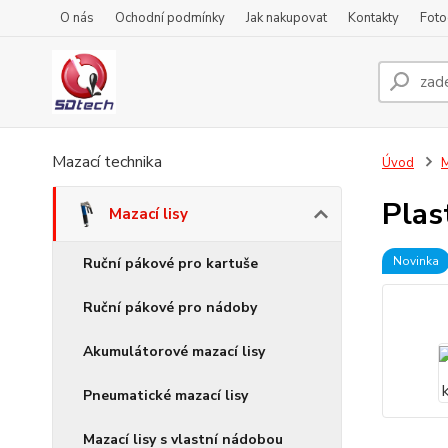
O nás
Ochodní podmínky
Jak nakupovat
Kontakty
Foto
Mazací technika
Úvod
M
Plas
Mazací lisy
Novinka
Ruční pákové pro kartuše
Ruční pákové pro nádoby
Akumulátorové mazací lisy
Pneumatické mazací lisy
Mazací lisy s vlastní nádobou