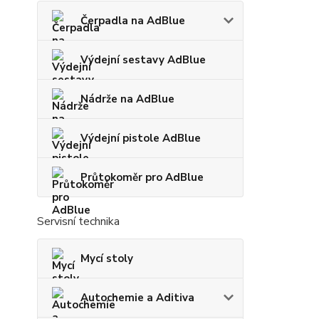
Čerpadla na AdBlue
Výdejní sestavy AdBlue
Nádrže na AdBlue
Výdejní pistole AdBlue
Průtokoměr pro AdBlue
Servisní technika
Mycí stoly
Autochemie a Aditiva