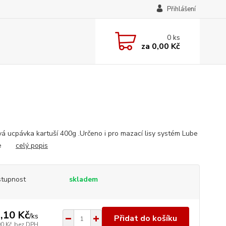
Přihlášení
0
ks
za
0,00 Kč
vá ucpávka kartuší 400g .Určeno i pro mazací lisy systém Lube
tle
celý popis
tupnost
skladem
,10 Kč
/
ks
Přidat do košíku
00 Kč
bez DPH