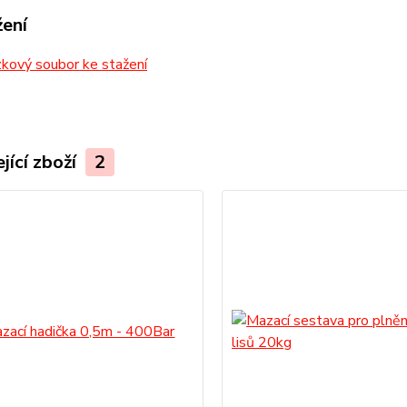
žení
kový soubor ke stažení
jící zboží
2