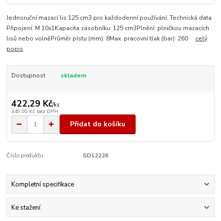
Jednoruční mazací lis 125 cm3 pro každodenní používání. Technická data
Připojení: M 10x1Kapacita zásobníku: 125 cm3Plnění: plničkou mazacích
lisů nebo volněPrůměr pístu (mm): 8Max. pracovní tlak (bar): 260
celý
popis
Dostupnost
skladem
422,29 Kč
/
ks
349,00 Kč
bez DPH
Přidat do košíku
Číslo produktu:
SD12226
Kompletní specifikace
Ke stažení