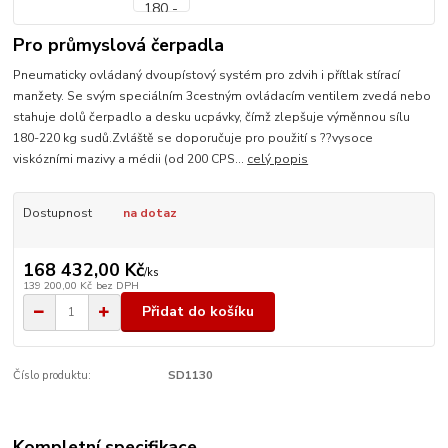
Pro průmyslová čerpadla
Pneumaticky ovládaný dvoupístový systém pro zdvih i přítlak stírací
manžety. Se svým speciálním 3cestným ovládacím ventilem zvedá nebo
stahuje dolů čerpadlo a desku ucpávky, čímž zlepšuje výměnnou sílu
180-220 kg sudů.Zvláště se doporučuje pro použití s ??vysoce
viskózními mazivy a médii (od 200 CPS...
celý popis
Dostupnost
na dotaz
168 432,00 Kč
/
ks
139 200,00 Kč
bez DPH
Přidat do košíku
Číslo produktu:
SD1130
Kompletní specifikace