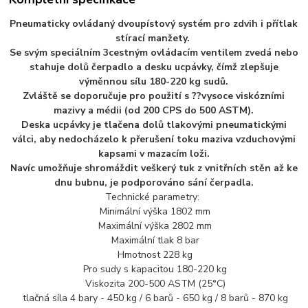
Pneumaticky ovládaný dvoupístový systém pro zdvih i přítlak
stírací manžety.
Se svým speciálním 3cestným ovládacím ventilem zvedá nebo
stahuje dolů čerpadlo a desku ucpávky, čímž zlepšuje
výměnnou sílu 180-220 kg sudů.
Zvláště se doporučuje pro použití s ??vysoce viskózními
mazivy a médii (od 200 CPS do 500 ASTM).
Deska ucpávky je tlačena dolů tlakovými pneumatickými
válci, aby nedocházelo k přerušení toku maziva vzduchovými
kapsami v mazacím loži.
Navíc umožňuje shromáždit veškerý tuk z vnitřních stěn až ke
dnu bubnu, je podporováno sání čerpadla.
Technické parametry:
Minimální výška 1802 mm
Maximální výška 2802 mm
Maximální tlak 8 bar
Hmotnost 228 kg
Pro sudy s kapacitou 180-220 kg
Viskozita 200-500 ASTM (25°C)
tlačná síla 4 bary - 450 kg / 6 barů - 650 kg / 8 barů - 870 kg