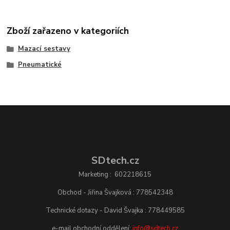
Zboží zařazeno v kategoriích
Mazací sestavy
Pneumatické
SDtech.cz
Marketing : 602218615
Obchod - Jiřina Švajková : 778542348
Technické dotazy - David Švajka : 778449585
e-mail obchodní oddělení:
info@sdtech.cz