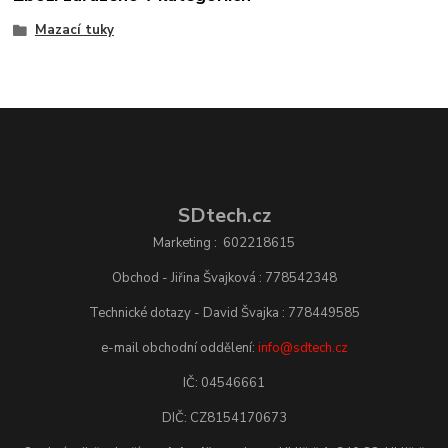
Mazací tuky
SDtech.cz
Marketing : 602218615
Obchod - Jiřina Švajková : 778542348
Technické dotazy - David Švajka : 778449585
e-mail obchodní oddělení:
info@sdtech.cz
IČ: 04546661
DIČ: CZ8154170673