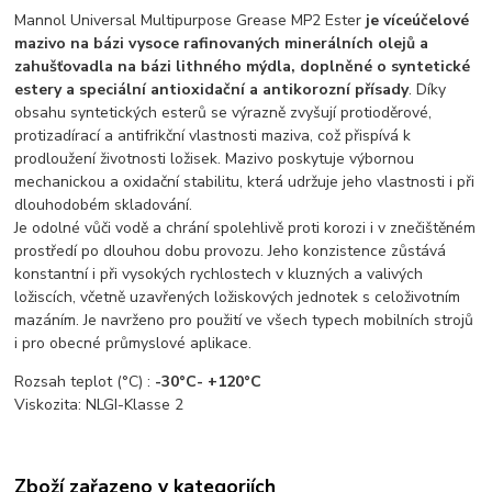
Mannol Universal Multipurpose Grease MP2 Ester
je víceúčelové
mazivo na bázi vysoce rafinovaných minerálních olejů a
zahušťovadla na bázi lithného mýdla, doplněné o syntetické
estery a speciální antioxidační a antikorozní přísady
. Díky
obsahu syntetických esterů se výrazně zvyšují protioděrové,
protizadírací a antifrikční vlastnosti maziva, což přispívá k
prodloužení životnosti ložisek. Mazivo poskytuje výbornou
mechanickou a oxidační stabilitu, která udržuje jeho vlastnosti i při
dlouhodobém skladování.
Je odolné vůči vodě a chrání spolehlivě proti korozi i v znečištěném
prostředí po dlouhou dobu provozu. Jeho konzistence zůstává
konstantní i při vysokých rychlostech v kluzných a valivých
ložiscích, včetně uzavřených ložiskových jednotek s celoživotním
mazáním. Je navrženo pro použití ve všech typech mobilních strojů
i pro obecné průmyslové aplikace.
Rozsah teplot (°C) :
-30°C- +120°C
Viskozita: NLGI-Klasse 2
Zboží zařazeno v kategoriích