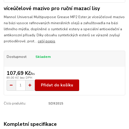
víceúčelové mazivo pro ruční mazací lisy
Mannol Universal Multipurpose Grease MP2 Ester je víceúčelové mazivo
na bázi vysoce rafinovaných minerálních olejů a zahušťovadla na bázi
lithného mýdla, doplněné o syntetické estery a speciální antioxidační a
antikorozní přísady. Díky obsahu syntetických esterů se výrazně zvyšují
protioděrové, prot...
celý popis
Dostupnost
Skladem
107,69 Kč
/
ks
89,00 Kč
bez DPH
Přidat do košíku
Číslo produktu:
SD92015
Kompletní specifikace