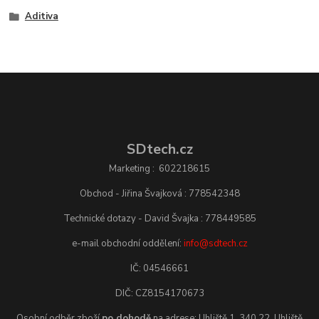
Aditiva
SDtech.cz
Marketing : 602218615
Obchod - Jiřina Švajková : 778542348
Technické dotazy - David Švajka : 778449585
e-mail obchodní oddělení:
info@sdtech.cz
IČ: 04546661
DIČ: CZ8154170673
Osobní odběr zboží
po dohodě
na adrese: Uhliště 1, 340 22, Uhliště