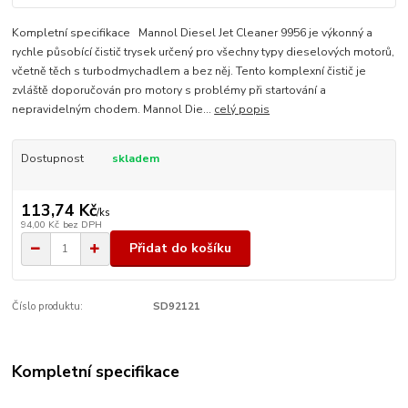
Kompletní specifikace Mannol Diesel Jet Cleaner 9956 je výkonný a
rychle působící čistič trysek určený pro všechny typy dieselových motorů,
včetně těch s turbodmychadlem a bez něj. Tento komplexní čistič je
zvláště doporučován pro motory s problémy při startování a
nepravidelným chodem. Mannol Die...
celý popis
Dostupnost
skladem
113,74 Kč
/
ks
94,00 Kč
bez DPH
Přidat do košíku
Číslo produktu:
SD92121
Kompletní specifikace