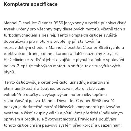
Kompletní specifikace
Mannol Diesel Jet Cleaner 9956 je výkonný a rychle působící čistič
trysek určený pro všechny typy dieselových motorů, včetně těch s
turbodmychadlem a bez něj. Tento komplexní čistič je zvláště
doporučován pro motory s problémy při startování a
nepravidelným chodem. Mannol Diesel Jet Cleaner 9956 rychle a
efektivně odstraňuje dehet, karbon a další usazeniny z trysek,
čímž eliminuje zadírání jehel a zajišťuje plynulé a úplné spalování
paliva. Zlepšuje tak výkon motoru a snižuje toxicitu výfukových
plynů.
Tento čistič zvyšuje cetanové číslo, usnadňuje startování,
eliminuje škubání a špatnou odezvu motoru, stabilizuje
volnoběžné otáčky a zvyšuje výkon motoru díky lepšímu
rozprašování paliva. Mannol Diesel Jet Cleaner 9956 rovněž
poskytuje dodatečné mazání klíčových komponentů palivového
systému a částí skupiny válců a pístů, čímž předchází nákladným
opravám a prodlužuje životnost motoru. Pravidelné používání
tohoto čističe chrání palivový systém před korozí a usazeninami.