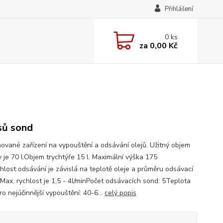
Přihlášení
0
ks
za
0,00 Kč
sů sond
ované zařízení na vypouštění a odsávání olejů. Užitný objem
 je 70 l.Objem trychtýře 15 l. Maximální výška 175
hlost odsávání je závislá na teplotě oleje a průměru odsávací
 Max. rychlost je 1,5 - 4l/minPočet odsávacích sond: 5Teplota
ro nejúčinnější vypouštění: 40-6...
celý popis