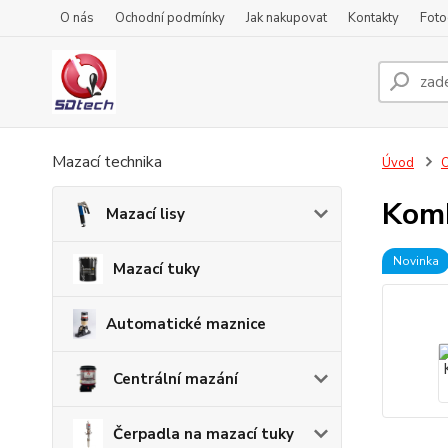
O nás
Ochodní podmínky
Jak nakupovat
Kontakty
Foto
Mazací technika
Úvod
O
Komb
Mazací lisy
Novinka
Mazací tuky
Automatické maznice
Centrální mazání
Čerpadla na mazací tuky