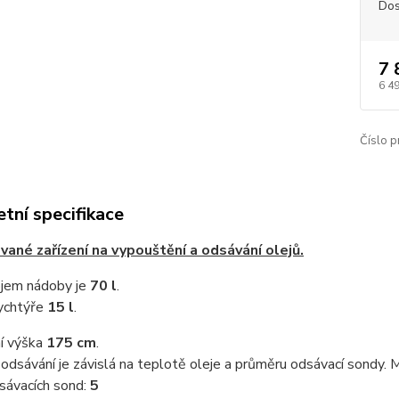
Dos
7 
6 4
Číslo p
tní specifikace
ané zařízení na vypouštění a odsávání olejů.
bjem nádoby je
70 l
.
ychtýře
15 l
.
í výška
175 cm
.
odsávání je závislá na teplotě oleje a průměru odsávací sondy. M
sávacích sond:
5