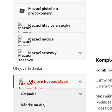
Mazací pistole a
průtokoměry
Mazací hlavice a spojky
Mazací hadice
Mazací sestavy
Komple
Olejová technika
Kombinov
Užitný o
Olejové hospodářství
Objem tr
Čerpadla
Maximáln
Rychlost 
Nádrže na olej
Počet od