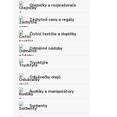
Olejničky a rozprašovače
Záchytné vany a regály
Čistící textilie a doplňky
Odměrné nádoby
Trychtýře
Odsávačky olejů
Rudlíky a manipulátory
Sorbenty