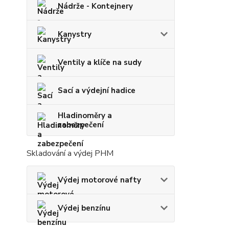
Nádrže - Kontejnery
Kanystry
Ventily a klíče na sudy
Sací a výdejní hadice
Hladinoměry a
zabezpečení
Skladování a výdej PHM
Výdej motorové nafty
Výdej benzínu