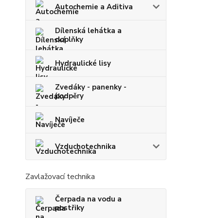
Autochemie a Aditiva
Dílenská lehátka a
doplňky
Hydraulické lisy
Zvedáky - panenky -
podpěry
Navíječe
Vzduchotechnika
Zavlažovací technika
Čerpada na vodu a
postřiky