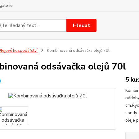
galerie
Hledat
lejové hospodářství
Kombinovaná odsávačka olejů 70l
inovaná odsávačka olejů 70l
5 ku
Kombin
nádoby
cm.Ryc
sondy.
oleje p