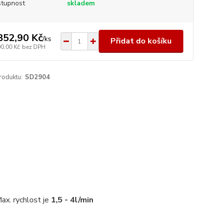
tupnost
skladem
852,90 Kč
/
ks
Přidat do košíku
90,00 Kč
bez DPH
roduktu:
SD2904
ax. rychlost je
1,5 - 4l/min