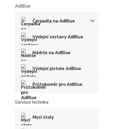
AdBlue
Čerpadla na AdBlue
Výdejní sestavy AdBlue
Nádrže na AdBlue
Výdejní pistole AdBlue
Průtokoměr pro AdBlue
Servisní technika
Mycí stoly