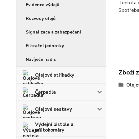
Teplota o
Evidence výdejů
Spotřeba
Rozvody olejů
Signalizace a zabezpečení
Filtrační jednotky
Navíječe hadic
Zboží 
Olejové stříkačky
Olejo
Čerpadla
Olejové sestavy
Výdejní pistole a
průtokoměry