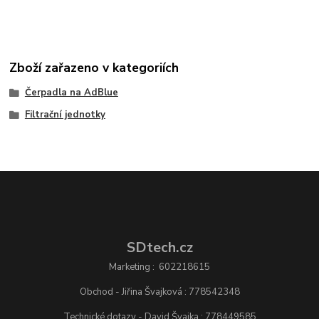
Zboží zařazeno v kategoriích
Čerpadla na AdBlue
Filtrační jednotky
SDtech.cz
Marketing : 602218615
Obchod - Jiřina Švajková : 778542348
Technické dotazy - David Švajka : 778449585