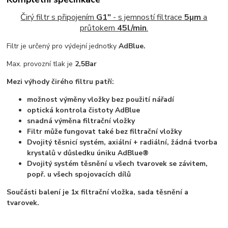
Čirý filtr s připojením
G1"
- s jemností filtrace
5µm
a
průtokem
45l/min
.
Filtr je určený pro výdejní jednotky
AdBlue
.
Max. provozní tlak je
2,5Bar
Mezi výhody čirého filtru patří:
možnost výměny vložky bez použití nářadí
optická kontrola čistoty AdBlue
snadná výměna filtrační vložky
Filtr může fungovat také bez filtrační vložky
Dvojitý těsnicí systém, axiální + radiální, žádná tvorba
krystalů v důsledku úniku AdBlue®
Dvojitý systém těsnění u všech tvarovek se závitem,
popř. u všech spojovacích dílů
Součásti balení je 1x filtrační vložka, sada těsnění a
tvarovek.