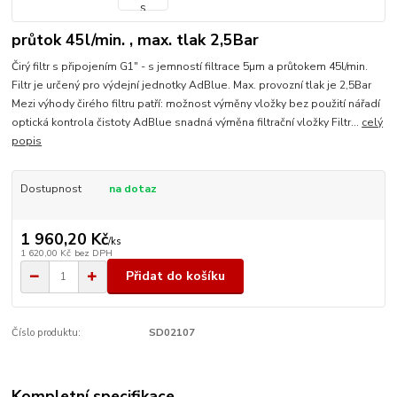
průtok 45l/min. , max. tlak 2,5Bar
Čirý filtr s připojením G1" - s jemností filtrace 5µm a průtokem 45l/min.
Filtr je určený pro výdejní jednotky AdBlue. Max. provozní tlak je 2,5Bar
Mezi výhody čirého filtru patří: možnost výměny vložky bez použití nářadí
optická kontrola čistoty AdBlue snadná výměna filtrační vložky Filtr...
celý
popis
Dostupnost
na dotaz
1 960,20 Kč
/
ks
1 620,00 Kč
bez DPH
Přidat do košíku
Číslo produktu:
SD02107
Kompletní specifikace