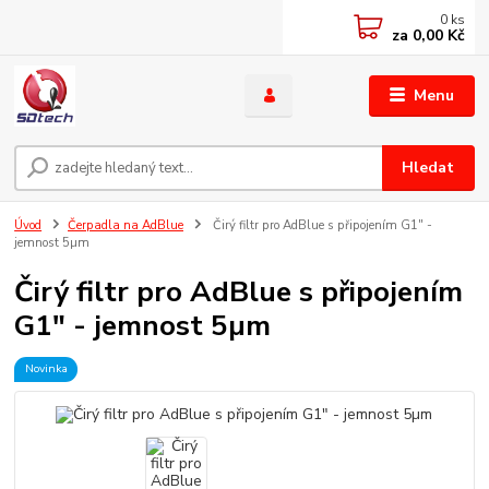
0
ks
za
0,00 Kč
Menu
Hledat
Úvod
Čerpadla na AdBlue
Čirý filtr pro AdBlue s připojením G1" -
jemnost 5µm
Čirý filtr pro AdBlue s připojením
G1" - jemnost 5µm
Novinka