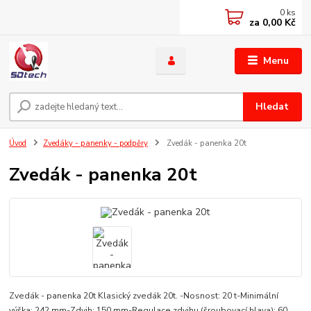
0
ks
za
0,00 Kč
Menu
Hledat
Úvod
Zvedáky - panenky - podpěry
Zvedák - panenka 20t
Zvedák - panenka 20t
Zvedák - panenka 20t Klasický zvedák 20t. -Nosnost: 20 t-Minimální
výška: 242 mm-Zdvih: 150 mm-Regulace zdvihu (šroubovací hlava): 60