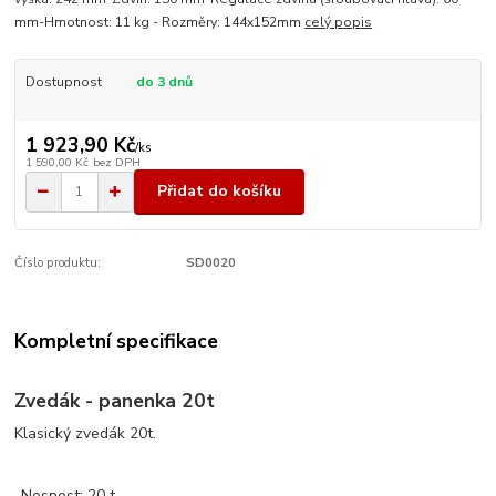
mm-Hmotnost: 11 kg - Rozměry: 144x152mm
celý popis
Dostupnost
do 3 dnů
1 923,90 Kč
/
ks
1 590,00 Kč
bez DPH
Přidat do košíku
Číslo produktu:
SD0020
Kompletní specifikace
Zvedák - panenka 20t
Klasický zvedák 20t.
-Nosnost: 20 t