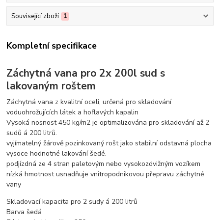
Související zboží
1
Kompletní specifikace
Záchytná vana pro 2x 200l sud s
lakovaným roštem
Záchytná vana z kvalitní oceli, určená pro skladování
voduohrožujících látek a hořlavých kapalin
Vysoká nosnost 450 kg/m2 je optimalizována pro skladování až 2
sudů á 200 litrů.
vyjímatelný žárově pozinkovaný rošt jako stabilní odstavná plocha
vysoce hodnotné lakování šedé.
podjízdná ze 4 stran paletovým nebo vysokozdvižným vozíkem
nízká hmotnost usnadňuje vnitropodnikovou přepravu záchytné
vany
Skladovací kapacita pro 2 sudy á 200 litrů
Barva šedá