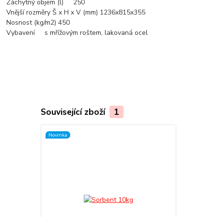
Záchytný objem (l) 250
Vnější rozměry Š x H x V (mm) 1236x815x355
Nosnost (kg/m2) 450
Vybavení s mřížovým roštem, lakovaná ocel
Související zboží
1
Novinka