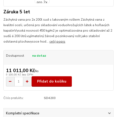
Záruka 5 let
Záchytná vana pro 2x 200l sud s lakovaným roštem Záchytná vana z
kvalitní oceli, určená pro skladování voduohrožujících látek a hořlavých
kapalinVysoká nosnost 450 kg/m2 je optimalizována pro skladování až 2
sudů á 200 litrů.vyjímatelný žárově pozinkovaný rošt jako stabilní
odstavná plochavysoce hod...
celý popis
Dostupnost
na dotaz
11 011,00 Kč
/
ks
9 100,00 Kč
bez DPH
Přidat do košíku
Číslo produktu:
SD4203
Kompletní specifikace