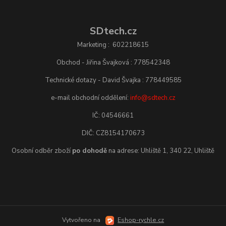
SDtech.cz
Marketing : 602218615
Obchod - Jiřina Švajková : 778542348
Technické dotazy - David Švajka : 778449585
e-mail obchodní oddělení:
info@sdtech.cz
IČ: 04546661
DIČ: CZ8154170673
Osobní odběr zboží
po dohodě
na adrese: Uhliště 1, 340 22, Uhliště
Vytvořeno na
Eshop-rychle.cz