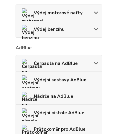
Výdej motorové nafty
Výdej benzínu
AdBlue
Čerpadla na AdBlue
Výdejní sestavy AdBlue
Nádrže na AdBlue
Výdejní pistole AdBlue
Průtokoměr pro AdBlue