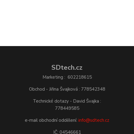
SDtech.cz
Marketing : 602218615
Obchod - Jiřina Švajková : 778542348
Technické dotazy - David Švajka :
778449585
e-mail obchodní oddělení:
info@sdtech.cz
IČ: 04546661