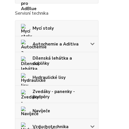
Servisní technika
Mycí stoly
Autochemie a Aditiva
Dílenská lehátka a
doplňky
Hydraulické lisy
Zvedáky - panenky -
podpěry
Navíječe
Vzduchotechnika