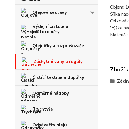
Objem: 1
Olejové sestavy
Šířka ná
Celková 
Výdejní pistole a
Výška ná
průtokoměry
Materiál:
Olejničky a rozprašovače
Záchytné vany a regály
Zboží 
Čistící textilie a doplňky
Záchy
Odměrné nádoby
Trychtýře
Odsávačky olejů