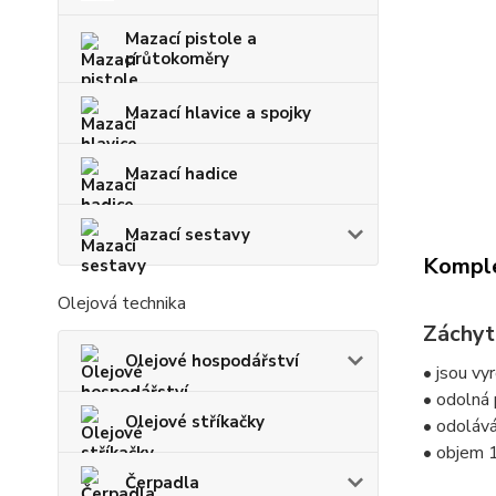
Mazací pistole a
průtokoměry
Mazací hlavice a spojky
Mazací hadice
Mazací sestavy
Komple
Olejová technika
Záchytn
Olejové hospodářství
• jsou vy
• odolná 
Olejové stříkačky
• odoláv
• objem 1
Čerpadla