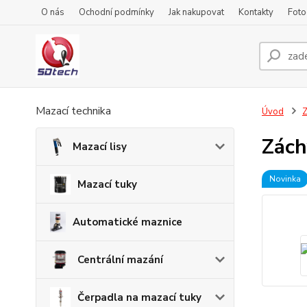
O nás
Ochodní podmínky
Jak nakupovat
Kontakty
Foto
Mazací technika
Úvod
Z
Zách
Mazací lisy
Novinka
Mazací tuky
Automatické maznice
Centrální mazání
Čerpadla na mazací tuky