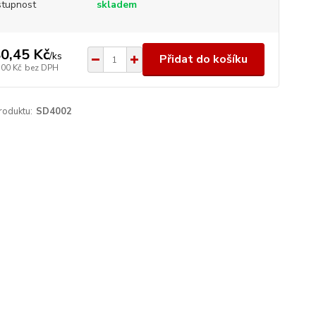
tupnost
skladem
0,45 Kč
/
ks
Přidat do košíku
,00 Kč
bez DPH
roduktu:
SD4002