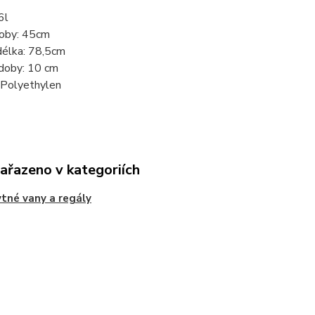
6l
doby: 45cm
délka: 78,5cm
doby: 10 cm
 Polyethylen
zařazeno v kategoriích
tné vany a regály