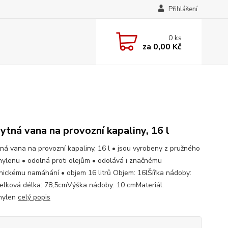
Přihlášení
0
ks
za
0,00 Kč
ytná vana na provozní kapaliny, 16 l
ná vana na provozní kapaliny, 16 l • jsou vyrobeny z pružného
hylenu • odolná proti olejům • odolává i značnému
ickému namáhání • objem 16 litrů Objem: 16lŠířka nádoby:
lková délka: 78,5cmVýška nádoby: 10 cmMateriál:
hylen
celý popis