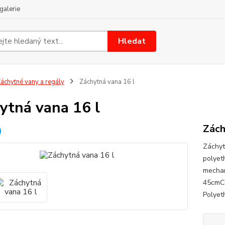
galerie
Hledat
áchytné vany a regály
Záchytná vana 16 l
ytná vana 16 l
Zách
Záchyt
polyet
mechan
45cmCe
Polyet