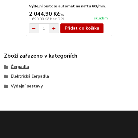
Výdejní pistole automat na naftu 60l/min.
2 044,90 Kč
/
ks
skladem
1 690,00 Kč
bez DPH
Přidat do košíku
Zboží zařazeno v kategoriích
Čerpadla
Elektrická čerpadla
Výdejní sestavy