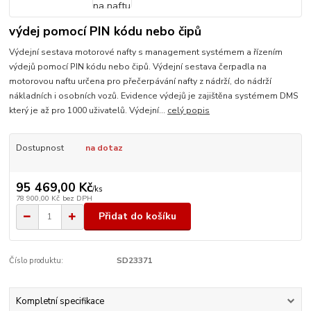
výdej pomocí PIN kódu nebo čipů
Výdejní sestava motorové nafty s management systémem a řízením
výdejů pomocí PIN kódu nebo čipů. Výdejní sestava čerpadla na
motorovou naftu určena pro přečerpávání nafty z nádrží, do nádrží
nákladních i osobních vozů. Evidence výdejů je zajištěna systémem DMS
který je až pro 1000 uživatelů. Výdejní...
celý popis
Dostupnost
na dotaz
95 469,00 Kč
/
ks
78 900,00 Kč
bez DPH
Přidat do košíku
Číslo produktu:
SD23371
Kompletní specifikace