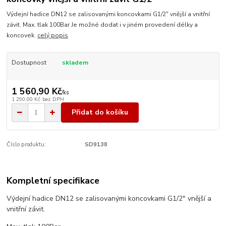
Výdejní hadice DN12 se zalisovanými koncovkami G1/2" vnější a vnitřní
závit. Max. tlak 100Bar Je možné dodat i v jiném provedení délky a
koncovek.
celý popis
Dostupnost
skladem
1 560,90 Kč
/
ks
1 290,00 Kč
bez DPH
Přidat do košíku
Číslo produktu:
SD9138
Kompletní specifikace
Výdejní hadice DN12 se zalisovanými koncovkami G1/2" vnější a
vnitřní závit.