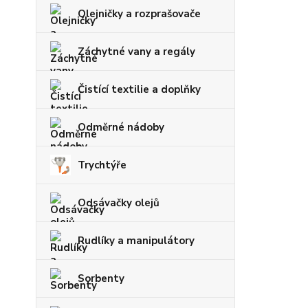
Olejničky a rozprašovače
Záchytné vany a regály
Čistící textilie a doplňky
Odměrné nádoby
Trychtýře
Odsávačky olejů
Rudlíky a manipulátory
Sorbenty