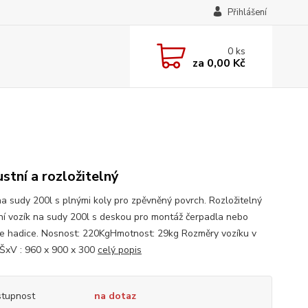
Přihlášení
0
ks
za
0,00 Kč
stní a rozložitelný
na sudy 200l s plnými koly pro zpěvněný povrch. Rozložitelný
ní vozík na sudy 200l s deskou pro montáž čerpadla nebo
če hadice. Nosnost: 220KgHmotnost: 29kg Rozměry vozíku v
xV : 960 x 900 x 300
celý popis
tupnost
na dotaz