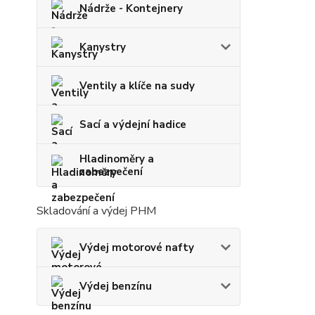
Nádrže - Kontejnery
Kanystry
Ventily a klíče na sudy
Sací a výdejní hadice
Hladinoměry a
zabezpečení
Skladování a výdej PHM
Výdej motorové nafty
Výdej benzínu