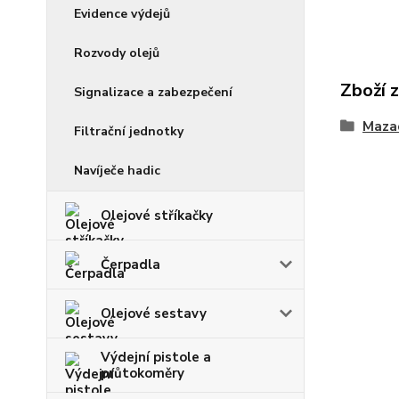
Evidence výdejů
Rozvody olejů
Zboží 
Signalizace a zabezpečení
Mazac
Filtrační jednotky
Navíječe hadic
Olejové stříkačky
Čerpadla
Olejové sestavy
Výdejní pistole a
průtokoměry