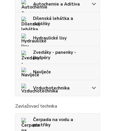
Autochemie a Aditiva
Dílenská lehátka a
doplňky
Hydraulické lisy
Zvedáky - panenky -
podpěry
Navíječe
Vzduchotechnika
Zavlažovací technika
Čerpada na vodu a
postřiky