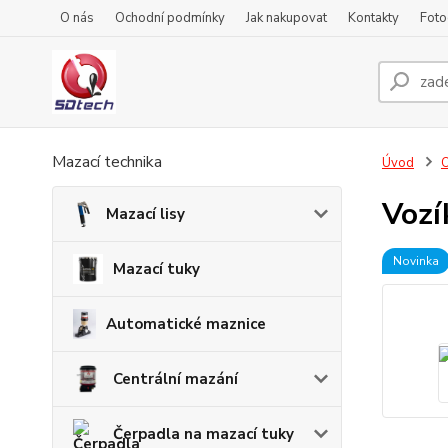
O nás
Ochodní podmínky
Jak nakupovat
Kontakty
Foto
Mazací technika
Úvod
O
Vozí
Mazací lisy
Novinka
Mazací tuky
Automatické maznice
Centrální mazání
Čerpadla na mazací tuky