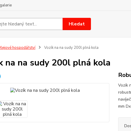
galerie
Hledat
lejové hospodářství
Vozík na na sudy 200l plná kola
k na na sudy 200l plná kola
Robu
Vozík 
robust
navíje
mm DxŠ
Dos