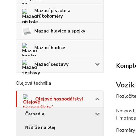
Mazací pistole a
průtokoměry
Mazací hlavice a spojky
Mazací hadice
Mazací sestavy
Komple
Olejová technika
Vozík
Rozložite
Olejové hospodářství
Nosnost
Čerpadla
Hmotnos
Nádrže na olej
Rozměry 