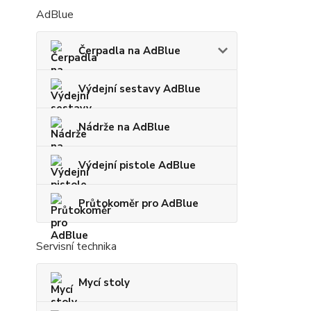
AdBlue
Čerpadla na AdBlue
Výdejní sestavy AdBlue
Nádrže na AdBlue
Výdejní pistole AdBlue
Průtokoměr pro AdBlue
Servisní technika
Mycí stoly