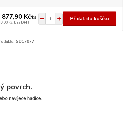
 877,90 Kč
/
ks
Přidat do košíku
90,00 Kč
bez DPH
roduktu:
SD17077
ý povrch.
bo navíječe hadice.