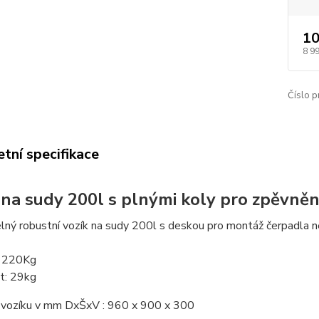
10
8 9
Číslo p
tní specifikace
 na sudy 200l s plnými koly pro zpěvněn
lný robustní vozík na sudy 200l s deskou pro montáž čerpadla ne
: 220Kg
t: 29kg
vozíku v mm DxŠxV : 960 x 900 x 300