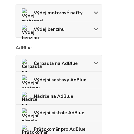
Výdej motorové nafty
Výdej benzínu
AdBlue
Čerpadla na AdBlue
Výdejní sestavy AdBlue
Nádrže na AdBlue
Výdejní pistole AdBlue
Průtokoměr pro AdBlue