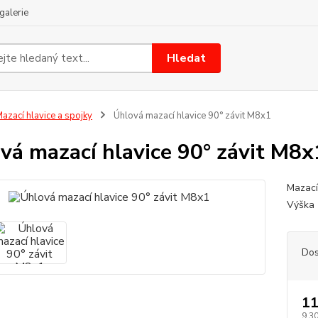
galerie
Hledat
azací hlavice a spojky
Úhlová mazací hlavice 90° závit M8x1
vá mazací hlavice 90° závit M8x
Mazací
Výška 
Dos
11
9,30