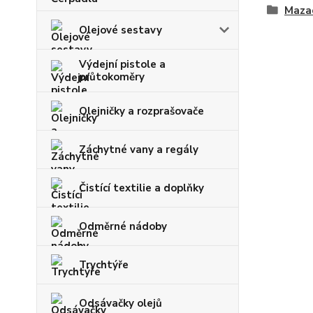
Mazac
Olejové sestavy
Výdejní pistole a
průtokoměry
Olejničky a rozprašovače
Záchytné vany a regály
Čistící textilie a doplňky
Odměrné nádoby
Trychtýře
Odsávačky olejů