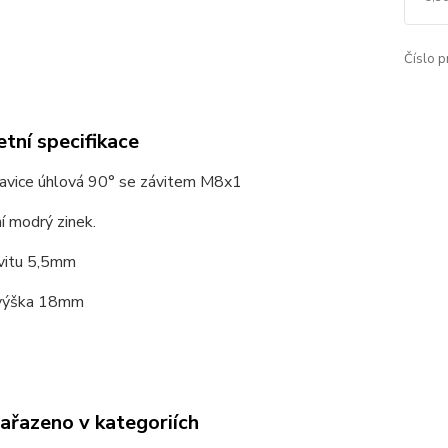
Číslo p
tní specifikace
lavice úhlová 90° se závitem M8x1
í modrý zinek.
vitu 5,5mm
 výška 18mm
zařazeno v kategoriích