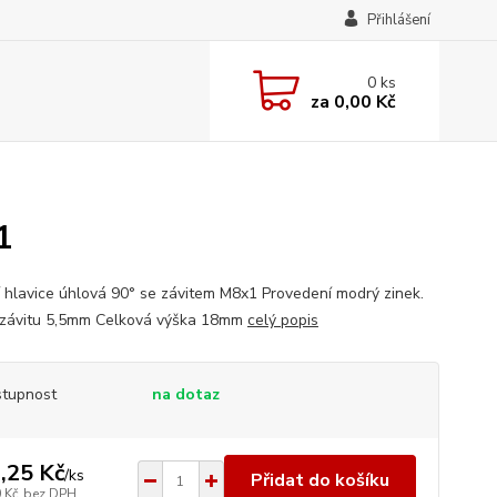
Přihlášení
0
ks
za
0,00 Kč
1
 hlavice úhlová 90° se závitem M8x1 Provedení modrý zinek.
závitu 5,5mm Celková výška 18mm
celý popis
tupnost
na dotaz
,25 Kč
/
ks
Přidat do košíku
 Kč
bez DPH