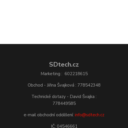
SDtech.cz
Marketing : 602218615
Obchod - Jiřina Švajková : 778542348
Technické dotazy - David Švajka :
778449585
e-mail obchodní oddělení:
info@sdtech.cz
IČ: 04546661