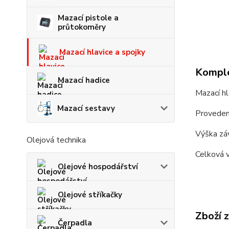
Mazací pistole a
průtokoměry
Mazací hlavice a spojky
Komple
Mazací hadice
Mazací h
Mazací sestavy
Proveden
Výška zá
Olejová technika
Celková
Olejové hospodářství
Olejové stříkačky
Zboží 
Čerpadla