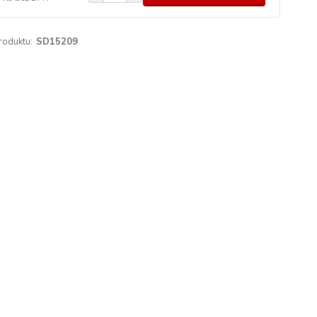
roduktu:
SD15209