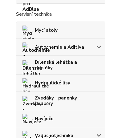
Servisní technika
Mycí stoly
Autochemie a Aditiva
Dílenská lehátka a
doplňky
Hydraulické lisy
Zvedáky - panenky -
podpěry
Navíječe
Vzduchotechnika