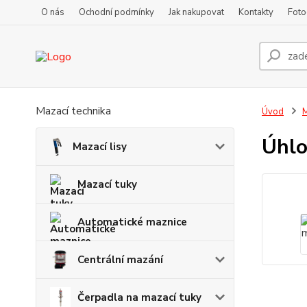
O nás
Ochodní podmínky
Jak nakupovat
Kontakty
Foto
Mazací technika
Úvod
M
Úhlo
Mazací lisy
Mazací tuky
Automatické maznice
Centrální mazání
Čerpadla na mazací tuky