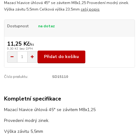
Mazací hlavice úhlová 45° se závitem M8x1,25 Provedení modrý zinek.
Výška závitu 5,5mm Celková výška 23,5mm
celý popis
Dostupnost
na dotaz
11,25 Kč
/
ks
9,30 Kč
bez DPH
Přidat do košíku
Číslo produktu:
SD15110
Kompletní specifikace
Mazací hlavice úhlová 45° se závitem M8x1,25
Provedení modrý zinek.
Výška závitu 5,5mm