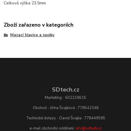
Celková výška 23,5mm
Zboží zařazeno v kategoriích
Mazací hlavice a spojky
SDtech.cz
Marketing : 602218615
Obchod - Jiřina Švajková : 778542348
Technické dotazy - David Švajka : 778449585
e-mail obchodní oddělení:
info@sdtech.cz