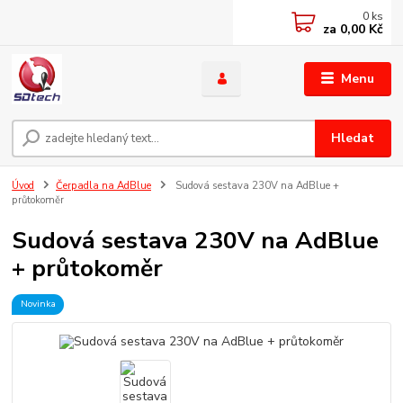
0
ks
za
0,00 Kč
Menu
Hledat
Úvod
Čerpadla na AdBlue
Sudová sestava 230V na AdBlue +
průtokoměr
Sudová sestava 230V na AdBlue
+ průtokoměr
Novinka