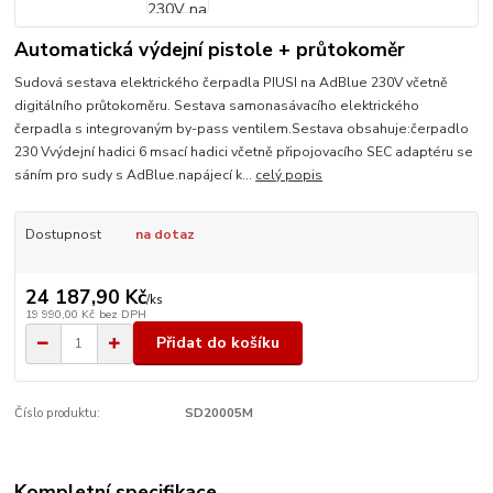
Automatická výdejní pistole + průtokoměr
Sudová sestava elektrického čerpadla PIUSI na AdBlue 230V včetně
digitálního průtokoměru. Sestava samonasávacího elektrického
čerpadla s integrovaným by-pass ventilem.Sestava obsahuje:čerpadlo
230 Vvýdejní hadici 6 msací hadici včetně připojovacího SEC adaptéru se
sáním pro sudy s AdBlue.napájecí k...
celý popis
Dostupnost
na dotaz
24 187,90 Kč
/
ks
19 990,00 Kč
bez DPH
Přidat do košíku
Číslo produktu:
SD20005M
Kompletní specifikace