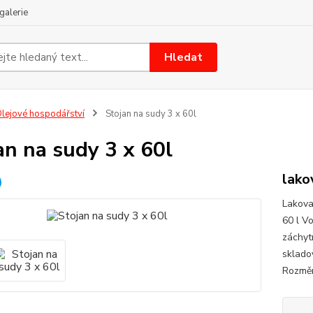
galerie
Hledat
lejové hospodářství
Stojan na sudy 3 x 60l
an na sudy 3 x 60l
lako
Lakova
60 l Vo
záchyt
sklado
Rozměr