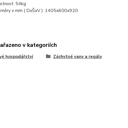
tnost: 54kg
měry v mm ( DxŠxV ): 1405x600x920
zařazeno v kategoriích
vé hospodářství
Záchytné vany a regály