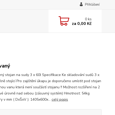
Přihlášení
0
ks
za
0,00 Kč
vaný
ný stojan na sudy 3 x 60l Specifikace Ke skladování sudů 3 x
lně stojící Pro zajištění úkapu je doporučeno umístit pod stojan
nou vanu která není součástí stojanu !! Možnost rozšíření na 2
vé úrovně nad sebou (zásuvný systém) Hmotnost: 54kg
y v mm ( DxŠxV ): 1405x600x...
celý popis