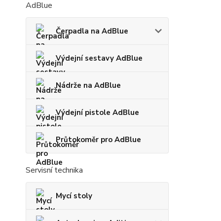
AdBlue
Čerpadla na AdBlue
Výdejní sestavy AdBlue
Nádrže na AdBlue
Výdejní pistole AdBlue
Průtokoměr pro AdBlue
Servisní technika
Mycí stoly