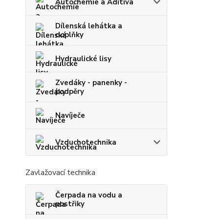
Autochemie a Aditiva
Dílenská lehátka a
doplňky
Hydraulické lisy
Zvedáky - panenky -
podpěry
Navíječe
Vzduchotechnika
Zavlažovací technika
Čerpada na vodu a
postřiky