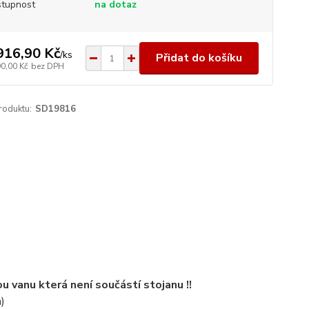
tupnost
na dotaz
916,90 Kč
/
ks
Přidat do košíku
90,00 Kč
bez DPH
roduktu:
SD19816
u vanu která není součástí stojanu !!
)