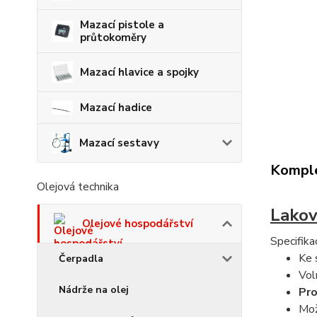
Mazací pistole a
průtokoměry
Mazací hlavice a spojky
Mazací hadice
Mazací sestavy
Komple
Olejová technika
Lakov
Olejové hospodářství
Specifika
Ke 
Čerpadla
Vol
Nádrže na olej
Pro
Mož