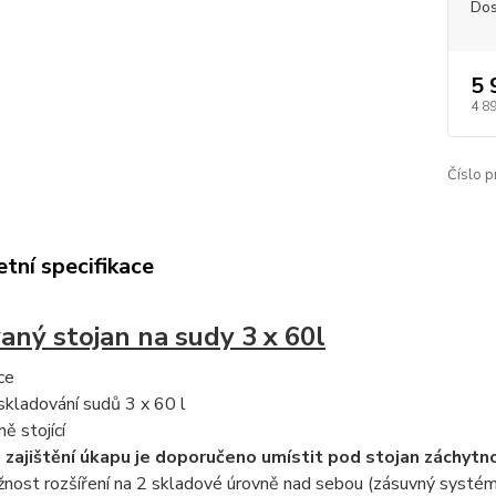
Dos
5 
4 8
Číslo p
tní specifikace
aný stojan na sudy 3 x 60l
ce
skladování sudů 3 x 60 l
ně stojící
 zajištění úkapu je doporučeno umístit pod stojan záchytno
nost rozšíření na 2 skladové úrovně nad sebou (zásuvný systém