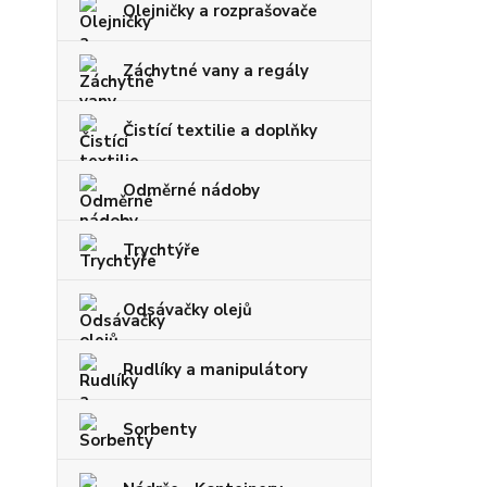
Olejničky a rozprašovače
Záchytné vany a regály
Čistící textilie a doplňky
Odměrné nádoby
Trychtýře
Odsávačky olejů
Rudlíky a manipulátory
Sorbenty