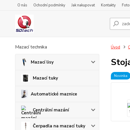
O nás
Ochodní podmínky
Jak nakupovat
Kontakty
Foto
Mazací technika
Úvod
O
Stoj
Mazací lisy
Novinka
Mazací tuky
Automatické maznice
Centrální mazání
Čerpadla na mazací tuky