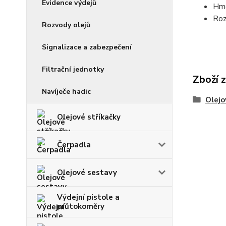
Evidence výdejů
Hmo
Roz
Rozvody olejů
Signalizace a zabezpečení
Filtrační jednotky
Zboží 
Navíječe hadic
Olejo
Olejové stříkačky
Čerpadla
Olejové sestavy
Výdejní pistole a
průtokoměry