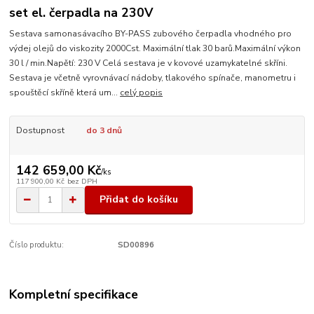
set el. čerpadla na 230V
Sestava samonasávacího BY-PASS zubového čerpadla vhodného pro
výdej olejů do viskozity 2000Cst. Maximální tlak 30 barů.Maximální výkon
30 l / min.Napětí: 230 V Celá sestava je v kovové uzamykatelné skříni.
Sestava je včetně vyrovnávací nádoby, tlakového spínače, manometru i
spouštěcí skříně která um...
celý popis
Dostupnost
do 3 dnů
142 659,00 Kč
/
ks
117 900,00 Kč
bez DPH
Přidat do košíku
Číslo produktu:
SD00896
Kompletní specifikace