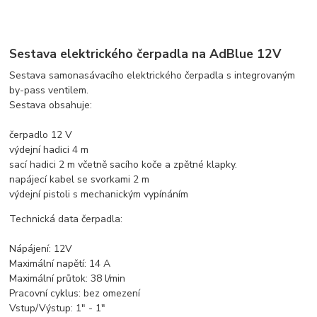
Sestava elektrického čerpadla na AdBlue 12V
Sestava samonasávacího elektrického čerpadla s integrovaným
by-pass ventilem.
Sestava obsahuje:
čerpadlo 12 V
výdejní hadici 4 m
sací hadici 2 m včetně sacího koče a zpětné klapky.
napájecí kabel se svorkami 2 m
výdejní pistoli s mechanickým vypínáním
Technická data čerpadla:
Nápájení: 12V
Maximální napětí: 14 A
Maximální průtok: 38 l/min
Pracovní cyklus: bez omezení
Vstup/Výstup: 1" - 1"