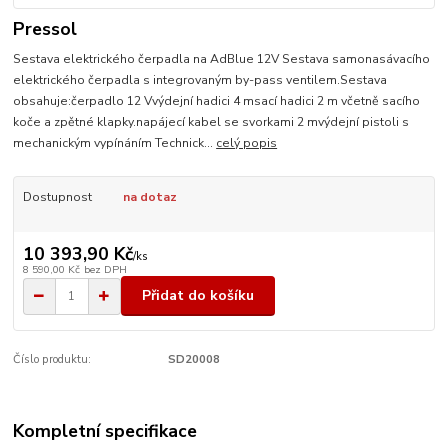
Pressol
Sestava elektrického čerpadla na AdBlue 12V Sestava samonasávacího
elektrického čerpadla s integrovaným by-pass ventilem.Sestava
obsahuje:čerpadlo 12 Vvýdejní hadici 4 msací hadici 2 m včetně sacího
koče a zpětné klapky.napájecí kabel se svorkami 2 mvýdejní pistoli s
mechanickým vypínáním Technick...
celý popis
Dostupnost
na dotaz
10 393,90 Kč
/
ks
8 590,00 Kč
bez DPH
Přidat do košíku
Číslo produktu:
SD20008
Kompletní specifikace