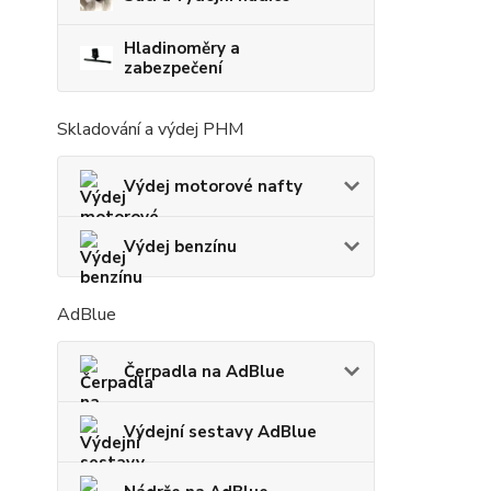
Hladinoměry a
zabezpečení
Skladování a výdej PHM
Výdej motorové nafty
Výdej benzínu
AdBlue
Čerpadla na AdBlue
Výdejní sestavy AdBlue