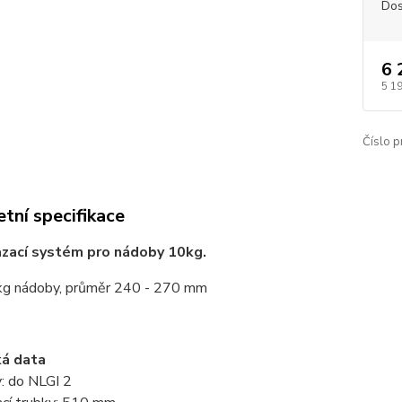
Dos
6 
5 1
Číslo p
tní specifikace
zací systém pro nádoby 10kg.
 kg nádoby, průměr 240 - 270 mm
ká data
y: do NLGI 2