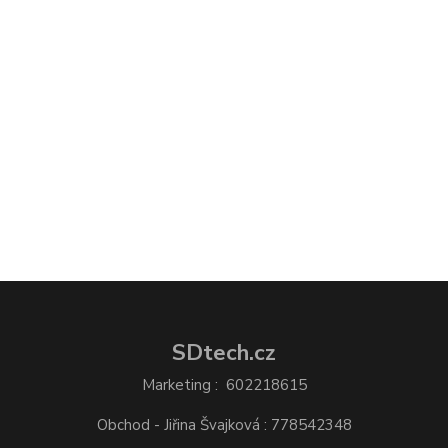
SDtech.cz
Marketing : 602218615
Obchod - Jiřina Švajková : 778542348