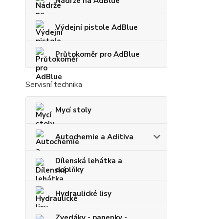
Nádrže na AdBlue
Výdejní pistole AdBlue
Průtokoměr pro AdBlue
Servisní technika
Mycí stoly
Autochemie a Aditiva
Dílenská lehátka a
doplňky
Hydraulické lisy
Zvedáky - panenky -