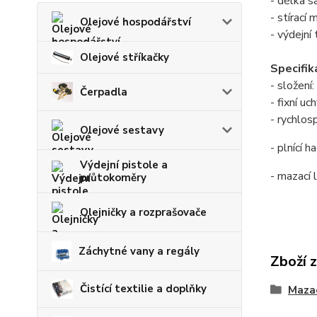
- délka 
- stírac
Olejové hospodářství
- výdejní 
Olejové stříkačky
Specifik
- složení
Čerpadla
- fixní u
- rychlos
Olejové sestavy
- plnící
Výdejní pistole a
- mazací 
průtokoměry
Olejničky a rozprašovače
Záchytné vany a regály
Zboží 
Čistící textilie a doplňky
Mazac