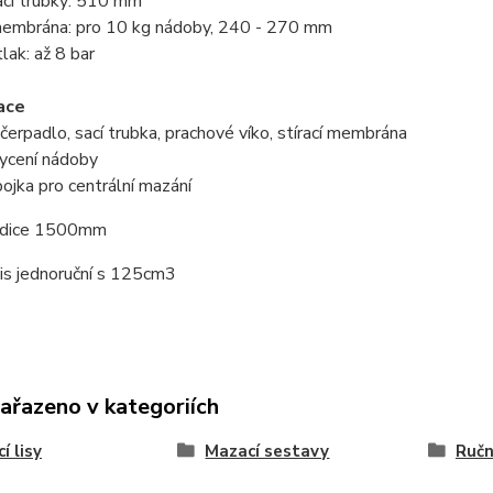
sací trubky: 510 mm
í membrána: pro 10 kg nádoby, 240 - 270 mm
tlak: až 8 bar
ace
: čerpadlo, sací trubka, prachové víko, stírací membrána
chycení nádoby
pojka pro centrální mazání
 hadice 1500mm
lis jednoruční s 125cm3
zařazeno v kategoriích
í lisy
Mazací sestavy
Ručn