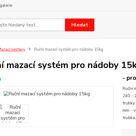
galerie
Hledat
azací sestavy
Ruční mazací systém pro nádoby 15kg
í mazací systém pro nádoby 15
- pr
Ruční 
240 - 
trubky
mm - vý
trubka,