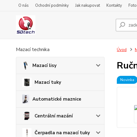
O nás
Ochodní podmínky
Jak nakupovat
Kontakty
Foto
Mazací technika
Úvod
M
Ručn
Mazací lisy
Novinka
Mazací tuky
Automatické maznice
Centrální mazání
Čerpadla na mazací tuky