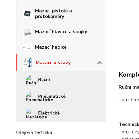
Mazací pistole a
průtokoměry
Mazací hlavice a spojky
Mazací hadice
Mazací sestavy
Komple
Ruční
Ruční ma
Pneumatické
- pro 15
Elektrické
Technic
- pro tuk
Olejová technika