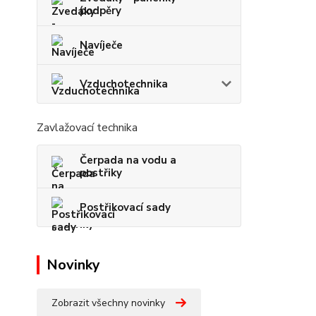
podpěry
Navíječe
Vzduchotechnika
Zavlažovací technika
Čerpada na vodu a
postřiky
Postřikovací sady
Novinky
Zobrazit všechny novinky