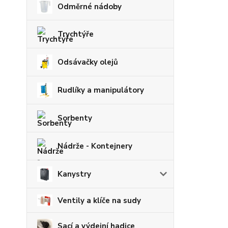
Odměrné nádoby
Trychtýře
Odsávačky olejů
Rudlíky a manipulátory
Sorbenty
Nádrže - Kontejnery
Kanystry
Ventily a klíče na sudy
Sací a výdejní hadice