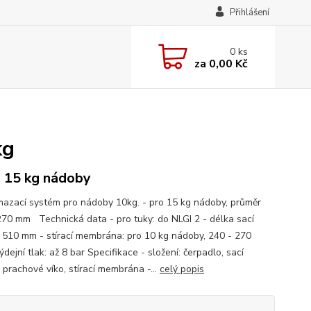
Přihlášení
0
ks
za
0,00 Kč
kg
o 15 kg nádoby
mazací systém pro nádoby 10kg. - pro 15 kg nádoby, průměr
270 mm Technická data - pro tuky: do NLGI 2 - délka sací
: 510 mm - stírací membrána: pro 10 kg nádoby, 240 - 270
dejní tlak: až 8 bar Specifikace - složení: čerpadlo, sací
 prachové víko, stírací membrána -...
celý popis