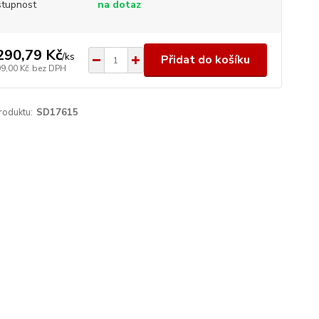
tupnost
na dotaz
290,79 Kč
/
ks
Přidat do košíku
99,00 Kč
bez DPH
roduktu:
SD17615