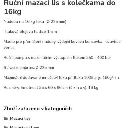
Ruční mazací lis s kolečkama do
16kg
Nádoba na 16 kg tuku (Ø 225 mm)
Tlaková olejová hadice 1,5 m
Madlo pro přenášení nádoby, výdejní kovová koncovka , uzavírací
ventil.
Ruční pumpa s maximálním výstupním tlakem 350 - 400 bar
Stírací membránaØ 225 mm
Maximální dodávané množství tuku při tlaku 100Bar je 180g/min.
Rozměry, hmotnost 35 x 60 x 96 cm (š x h x v), 18 kg
Zboží zařazeno v kategoriích
Mazací lisy
Mazací sestavy