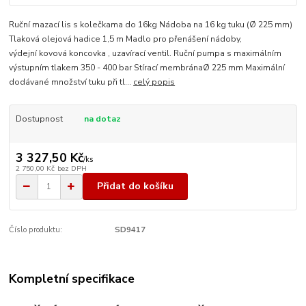
Ruční mazací lis s kolečkama do 16kg Nádoba na 16 kg tuku (Ø 225 mm)
Tlaková olejová hadice 1,5 m Madlo pro přenášení nádoby,
výdejní kovová koncovka , uzavírací ventil. Ruční pumpa s maximálním
výstupním tlakem 350 - 400 bar Stírací membránaØ 225 mm Maximální
dodávané množství tuku při tl...
celý popis
Dostupnost
na dotaz
3 327,50 Kč
/
ks
2 750,00 Kč
bez DPH
Přidat do košíku
Číslo produktu:
SD9417
Kompletní specifikace