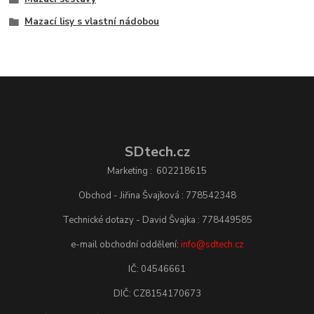
Mazací lisy s vlastní nádobou
SDtech.cz
Marketing : 602218615
Obchod - Jiřina Švajková : 778542348
Technické dotazy - David Švajka : 778449585
e-mail obchodní oddělení:
info@sdtech.cz
IČ: 04546661
DIČ: CZ8154170673