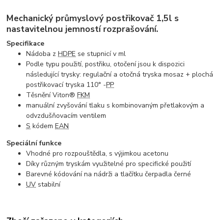
Mechanický průmyslový postřikovač 1,5l s
nastavitelnou jemností rozprašování.
Specifikace
Nádoba z
HDPE
se stupnicí v ml
Podle typu použití, postřiku, otočení jsou k dispozici
následující trysky: regulační a otočná tryska mosaz + plochá
postřikovací tryska 110° -
PP
Těsnění Viton®
FKM
manuální zvyšování tlaku s kombinovaným přetlakovým a
odvzdušňovacím ventilem
S
kódem
EAN
Speciální funkce
Vhodné pro rozpouštědla, s výjimkou acetonu
Díky různým tryskám využitelné pro specifické použití
Barevné kódování na nádrži a tlačítku čerpadla černé
UV
stabilní