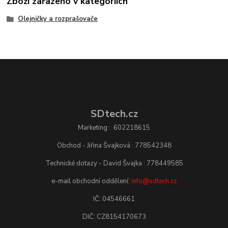
Zboží zařazeno v kategoriích
Olejničky a rozprašovače
SDtech.cz
Marketing : 602218615
Obchod - Jiřina Švajková : 778542348
Technické dotazy - David Švajka : 778449585
e-mail obchodní oddělení:
info@sdtech.cz
IČ: 04546661
DIČ: CZ8154170673