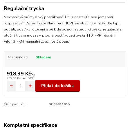
Regulační tryska
Mechanický průmyslový postřikovač 1,5l s nastavitelnou jemností
rozprašování. Specifikace Nádoba z HDPE se stupnicí v ml Podle typu
použití, postřiku, otočení jsou k dispozici následující trysky: regulační a
otočná tryska mosaz + plochá postřikovací tryska 110° -PP Těsnění
Viton® FKM manuální zvyš...
celý popis
Dostupnost
Skladem
918,39 Kč
/
ks
759,00 Kč
bez DPH
Přidat do košíku
Číslo produktu:
SD06911015
Kompletní specifikace