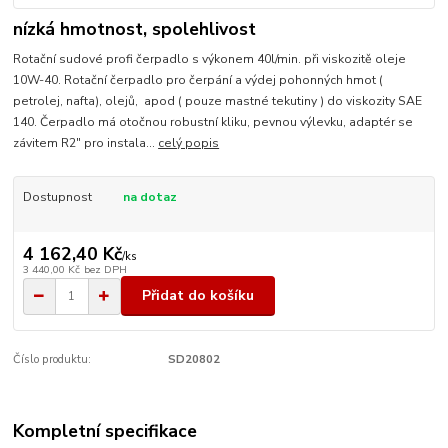
nízká hmotnost, spolehlivost
Rotační sudové profi čerpadlo s výkonem 40l/min. při viskozitě oleje
10W-40. Rotační čerpadlo pro čerpání a výdej pohonných hmot (
petrolej, nafta), olejů, apod ( pouze mastné tekutiny ) do viskozity SAE
140. Čerpadlo má otočnou robustní kliku, pevnou výlevku, adaptér se
závitem R2" pro instala...
celý popis
Dostupnost
na dotaz
4 162,40 Kč
/
ks
3 440,00 Kč
bez DPH
Přidat do košíku
Číslo produktu:
SD20802
Kompletní specifikace