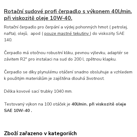
Rotační sudové profi čerpadlo s výkonem 40l/min.
při viskozitě oleje 10W-40.
Rotační čerpadlo pro čerpání a výdej pohonných hmot ( petrolej,
nafta), olejů, apod (
pouze mastné tekutiny
) do viskozity SAE
140.
Čerpadlo má otočnou robustní kliku, pevnou výlevku, adaptér se
závitem R2" pro instalaci na sud do 200 l, zpětnou klapku.
Čerpadlo se díky plynulému otáčení snadno obsluhuje a vzhledem
k použitým materiálům je zajištěna dlouhá životnost.
Délka kovové sací trubky 1040 mm.
Testovaný výkon na 100 otáček je
40l/min. při viskozitě oleje
SAE 10W-40 .
Zboží zařazeno v kategoriích