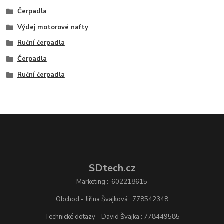
Čerpadla
Výdej motorové nafty
Ruční čerpadla
Čerpadla
Ruční čerpadla
SDtech.cz
Marketing : 602218615
Obchod - Jiřina Švajková : 778542348
Technické dotazy - David Švajka : 778449585