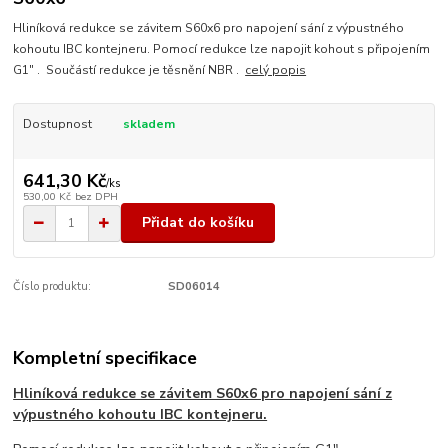
Hliníková redukce se závitem S60x6 pro napojení sání z výpustného
kohoutu IBC kontejneru. Pomocí redukce lze napojit kohout s připojením
G1" . Součástí redukce je těsnění NBR .
celý popis
Dostupnost
skladem
641,30 Kč
/
ks
530,00 Kč
bez DPH
Přidat do košíku
Číslo produktu:
SD06014
Kompletní specifikace
Hliníková redukce se závitem S60x6 pro napojení sání z
výpustného kohoutu IBC kontejneru.