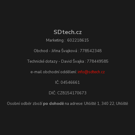
SDtech.cz
Marketing : 602218615
Obchod - Jiřina Švajková : 778542348
Technické dotazy - David Švajka : 778449585
e-mail obchodní oddělení:
info@sdtech.cz
IČ: 04546661
DIČ: CZ8154170673
Osobní odběr zboží
po dohodě
na adrese: Uhliště 1, 340 22, Uhliště