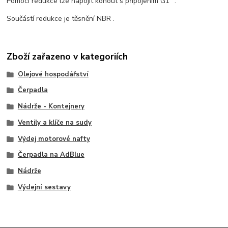
Pomocí redukce lze napojit kohout s připojením G1" .
Součástí redukce je těsnění NBR .
Zboží zařazeno v kategoriích
Olejové hospodářství
Čerpadla
Nádrže - Kontejnery
Ventily a klíče na sudy
Výdej motorové nafty
Čerpadla na AdBlue
Nádrže
Výdejní sestavy