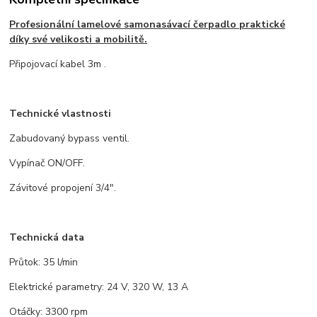
Profesionální lamelové samonasávací čerpadlo praktické
díky své velikosti a mobilitě.
Připojovací kabel 3m .
Technické vlastnosti
Zabudovaný bypass ventil.
Vypínač ON/OFF.
Závitové propojení 3/4".
Technická data
Průtok: 35 l/min
Elektrické parametry: 24 V, 320 W, 13 A
Otáčky: 3300 rpm