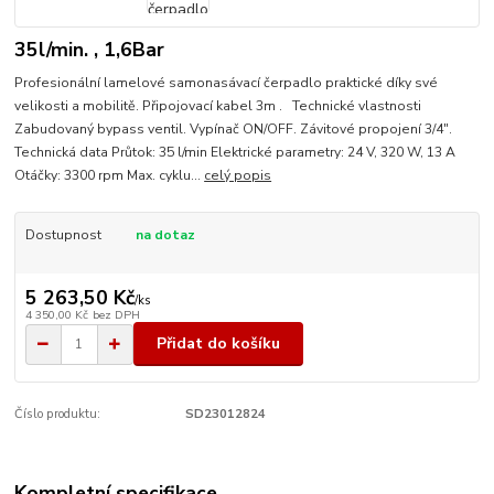
35l/min. , 1,6Bar
Profesionální lamelové samonasávací čerpadlo praktické díky své
velikosti a mobilitě. Připojovací kabel 3m . Technické vlastnosti
Zabudovaný bypass ventil. Vypínač ON/OFF. Závitové propojení 3/4".
Technická data Průtok: 35 l/min Elektrické parametry: 24 V, 320 W, 13 A
Otáčky: 3300 rpm Max. cyklu...
celý popis
Dostupnost
na dotaz
5 263,50 Kč
/
ks
4 350,00 Kč
bez DPH
Přidat do košíku
Číslo produktu:
SD23012824
Kompletní specifikace