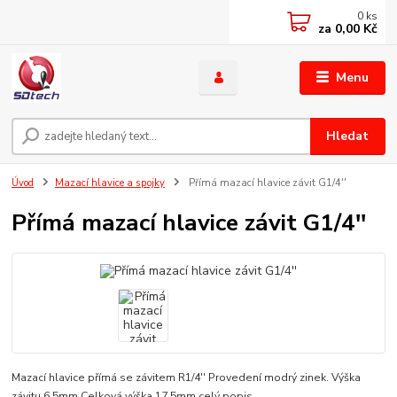
0
ks
za
0,00 Kč
Menu
Hledat
Úvod
Mazací hlavice a spojky
Přímá mazací hlavice závit G1/4''
Přímá mazací hlavice závit G1/4''
Mazací hlavice přímá se závitem R1/4'' Provedení modrý zinek. Výška
závitu 6,5mm Celková výška 17,5mm
celý popis