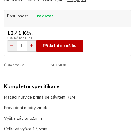
Dostupnost
na dotaz
10,41 Kč
/
ks
8,60 Kč
bez DPH
Přidat do košíku
Číslo produktu:
SD15038
Kompletní specifikace
Mazací hlavice přímá se závitem R1/4''
Provedení modrý zinek.
Výška závitu 6,5mm
Celková výška 17,5mm