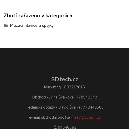
Zboží zařazeno v kategoriích
Mazací hlavice a spojky
SDtech.cz
Marketing : 602218615
Obchod - Jiřina Švajková : 778542348
Technické dotazy - David Švajka : 778449585
e-mail obchodní oddělení:
info@sdtech.cz
IČ: 04546661