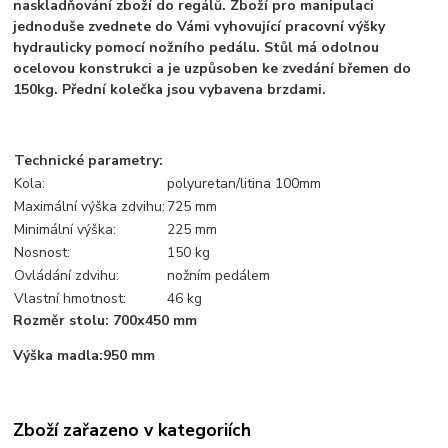
naskladňování zboží do regálů. Zboží pro manipulaci
jednoduše zvednete do Vámi vyhovující pracovní výšky
hydraulicky pomocí nožního pedálu. Stůl má odolnou
ocelovou konstrukci a je uzpůsoben ke zvedání břemen do
150kg. Přední kolečka jsou vybavena brzdami.
Technické parametry:
Kola:
polyuretan/litina 100mm
Maximální výška zdvihu:
725 mm
Minimální výška:
225 mm
Nosnost:
150 kg
Ovládání zdvihu:
nožním pedálem
Vlastní hmotnost:
46 kg
Rozměr stolu: 700x450 mm
Výška madla:950 mm
Zboží zařazeno v kategoriích