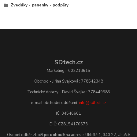
Zvedáky - panenky - podpěry
SDtech.cz
Marketing : 602218615
Obchod - Jiřina Švajková : 778542348
Technické dotazy - David Švajka : 778449585
e-mail obchodní oddělení:
info@sdtech.cz
IČ: 04546661
DIČ: CZ8154170673
Osobní odběr zboží
po dohodě
na adrese: Uhliště 1, 340 22, Uhliště