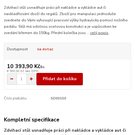
Zdvihací stůl usnadňuje práci při nakládce a vykládce aut či
naskladňování zboží do regálů. Zboží pro manipulaci jednoduše
zvednete do Vámi vyhovující pracovní výšky hydraulicky pomocí nožního
pedálu. Stůl má odolnou ocelovou konstrukci a je uzpůsoben ke
zvedání břemen do 150kg. Přední kolečka jsou ...
celý popis
Dostupnost
na dotaz
10 393,90 Kč
/
ks
8 590,00 Kč
bez DPH
Přidat do košíku
Číslo produktu:
SD00150
Kompletní specifikace
Zdvihací stůl usnadňuje práci při nakládce a vykládce aut či