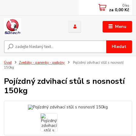
0
ks
za
0,00 Kč
Menu
Hledat
Úvod
Zvedáky - panenky - podpěry
Pojízdný zdvihací stůl s nosností
150kg
Pojízdný zdvihací stůl s nosností
150kg