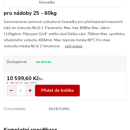
pro nádoby 25 - 60kg
Samonasávací pístové vzduchové čerpadlo pro přečerpávání mazacích
tuků do viskozity NLGI 2. Parametry: Max. tlak 400Bar Max. výkon
1100g/min. Připojení G1/4" vnitřní závit Délka sání: 700mm Max. spotřeba
stlačeného vzduchu 400l/min. Max. teplota média 65°C Pro max.
viskozitu média NLGI 2 Hmotnost: ...
celý popis
Dostupnost
na dotaz
10 599,60 Kč
/
ks
8 760,00 Kč
bez DPH
Přidat do košíku
Číslo produktu:
SD18713051
Kompletní specifikace