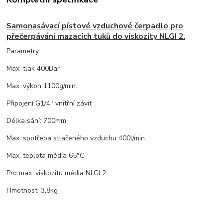
Samonasávací pístové vzduchové čerpadlo pro
přečerpávání mazacích tuků do viskozity NLGI 2.
Parametry:
Max. tlak 400Bar
Max. výkon 1100g/min.
Připojení G1/4" vnitřní závit
Délka sání: 700mm
Max. spotřeba stlačeného vzduchu 400l/min.
Max. teplota média 65°C
Pro max. viskozitu média NLGI 2
Hmotnost: 3,8kg