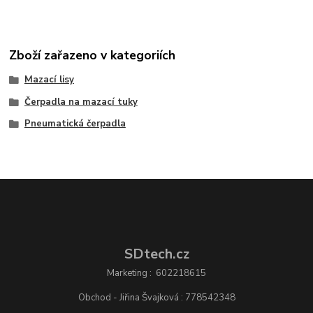
Zboží zařazeno v kategoriích
Mazací lisy
Čerpadla na mazací tuky
Pneumatická čerpadla
SDtech.cz
Marketing : 602218615
Obchod - Jiřina Švajková : 778542348