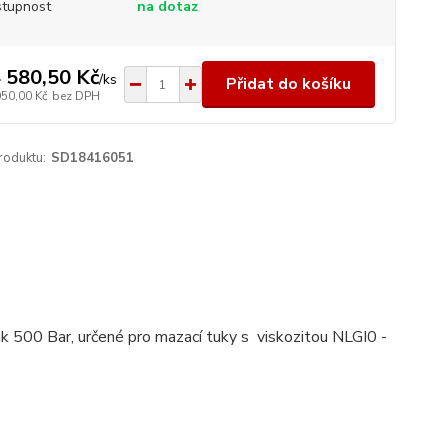
tupnost
na dotaz
 580,50 Kč
/
ks
Přidat do košíku
050,00 Kč
bez DPH
roduktu:
SD18416051
 500 Bar, určené pro mazací tuky s viskozitou NLGI0 -