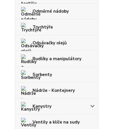
Odměrné nádoby
Trychtýře
Odsávačky olejů
Rudlíky a manipulátory
Sorbenty
Nádrže - Kontejnery
Kanystry
Ventily a klíče na sudy