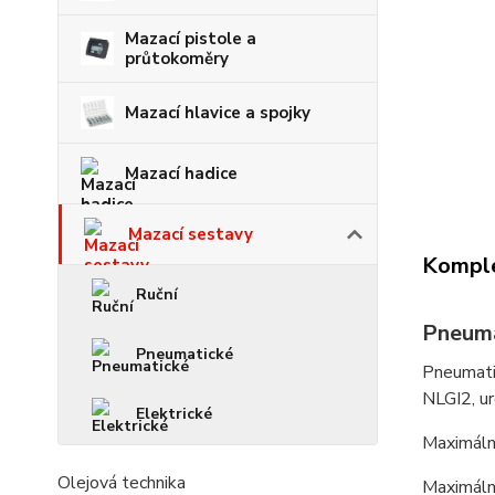
Mazací pistole a
průtokoměry
Mazací hlavice a spojky
Mazací hadice
Mazací sestavy
Komple
Ruční
Pneuma
Pneumatické
Pneumatic
NLGI2, u
Elektrické
Maximáln
Olejová technika
Maximáln