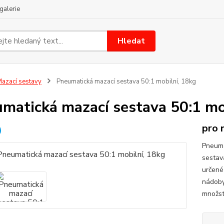
galerie
Hledat
azací sestavy
Pneumatická mazací sestava 50:1 mobilní, 18kg
matická mazací sestava 50:1 mo
pro 
Pneuma
sestav
určené
nádoby
množst