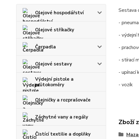
Sestava 
Olejové hospodářství
- pneuma
Olejové stříkačky
- výdejní
Čerpadla
- prachov
- stírac
Olejové sestavy
- upínací
Výdejní pistole a
- vozík
průtokoměry
Olejničky a rozprašovače
Záchytné vany a regály
Zboží 
Čistící textilie a doplňky
Mazac