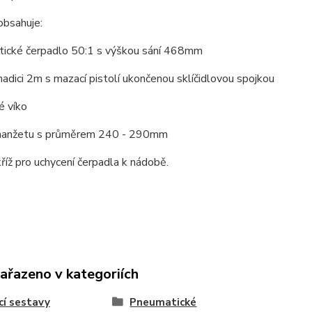
obsahuje:
tické čerpadlo 50:1 s výškou sání 468mm
 hadici 2m s mazací pistolí ukončenou sklíčidlovou spojkou
é víko
í manžetu s průměrem 240 - 290mm
 kříž pro uchycení čerpadla k nádobě.
zařazeno v kategoriích
í sestavy
Pneumatické