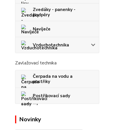
Zvedáky - panenky -
podpěry
Navíječe
Vzduchotechnika
Zavlažovací technika
Čerpada na vodu a
postřiky
Postřikovací sady
Novinky