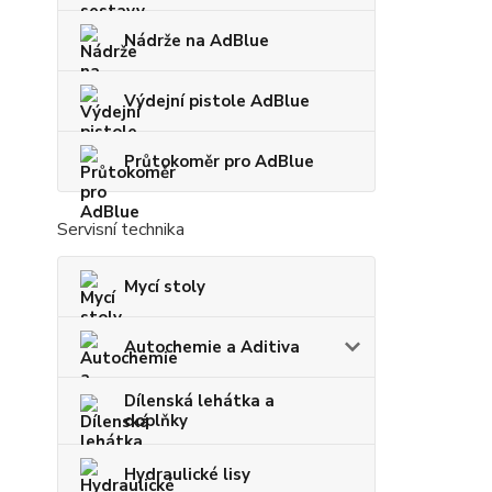
Nádrže na AdBlue
Výdejní pistole AdBlue
Průtokoměr pro AdBlue
Servisní technika
Mycí stoly
Autochemie a Aditiva
Dílenská lehátka a
doplňky
Hydraulické lisy