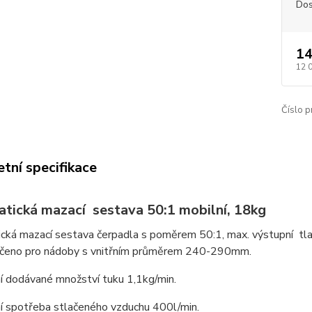
Dos
14
12 
Číslo p
tní specifikace
tická mazací sestava 50:1 mobilní, 18kg
ká mazací sestava čerpadla s poměrem 50:1, max. výstupní tlak
rčeno pro nádoby s vnitřním průměrem 240-290mm.
í dodávané množství tuku 1,1kg/min.
í spotřeba stlačeného vzduchu 400l/min.