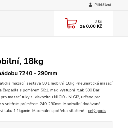
Přihlášení
0
ks
za
0,00 Kč
bilní, 18kg
nádobu ?240 - 290mm
tická mazací sestava 50:1 mobilní, 18kg Pneumatická mazací
a čerpadla s poměrem 50:1, max. výstupní tlak 500 Bar,
 pro mazací tuky s viskozitou NLGI0 - NLGI2, určeno pro
 s vnitřním průměrem 240-290mm. Maximální dodávané
ví tuku 1,1kg/min. Maximální spotřeba stlačené...
celý popis