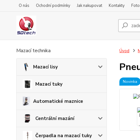
O nás
Ochodní podmínky
Jak nakupovat
Kontakty
Foto
Mazací technika
Úvod
M
Pneu
Mazací lisy
Novinka
Mazací tuky
Automatické maznice
Centrální mazání
Čerpadla na mazací tuky