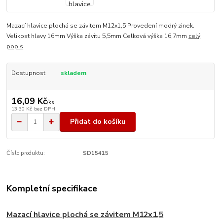
Mazací hlavice plochá se závitem M12x1,5 Provedení modrý zinek.
Velikost hlavy 16mm Výška závitu 5,5mm Celková výška 16,7mm
celý
popis
Dostupnost
skladem
16,09 Kč
/
ks
13,30 Kč
bez DPH
Přidat do košíku
Číslo produktu:
SD15415
Kompletní specifikace
Mazací hlavice plochá se závitem M12x1,5