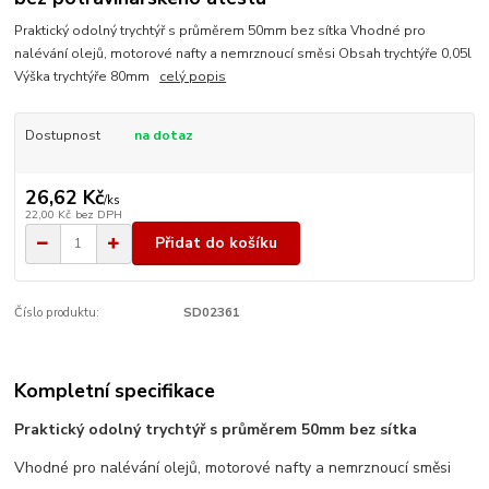
Praktický odolný trychtýř s průměrem 50mm bez sítka Vhodné pro
nalévání olejů, motorové nafty a nemrznoucí směsi Obsah trychtýře 0,05l
Výška trychtýře 80mm
celý popis
Dostupnost
na dotaz
26,62 Kč
/
ks
22,00 Kč
bez DPH
Přidat do košíku
Číslo produktu:
SD02361
Kompletní specifikace
Praktický odolný trychtýř s průměrem 50mm bez sítka
Vhodné pro nalévání olejů, motorové nafty a nemrznoucí směsi