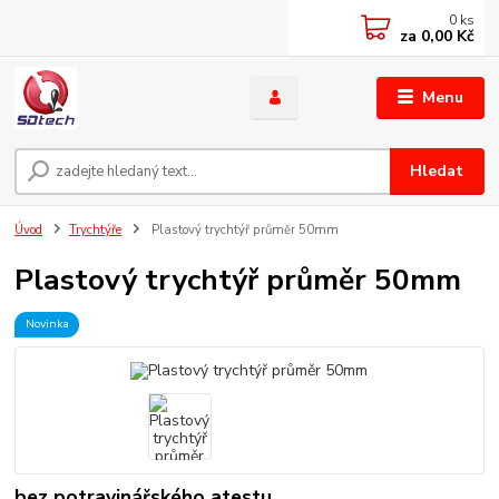
0
ks
za
0,00 Kč
Menu
Hledat
Úvod
Trychtýře
Plastový trychtýř průměr 50mm
Plastový trychtýř průměr 50mm
Novinka
bez potravinářského atestu