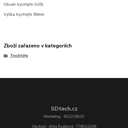
Obsah trychtýře 0,05l
Výška trychtýře 80mm
Zboží zařazeno v kategoriích
Trychtýře
SDtech.cz
Marketing : 602218615
Obchod - Jiřina Švajková : 778542348