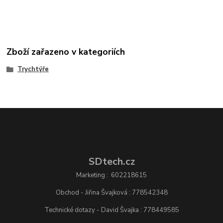
Zboží zařazeno v kategoriích
Trychtýře
SDtech.cz
Marketing : 602218615
Obchod - Jiřina Švajková : 778542348
Technické dotazy - David Švajka : 778449585