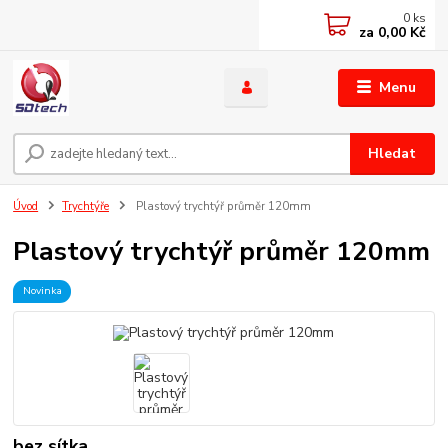
0
ks
za
0,00 Kč
Menu
Hledat
Úvod
Trychtýře
Plastový trychtýř průměr 120mm
Plastový trychtýř průměr 120mm
Novinka
bez sítka