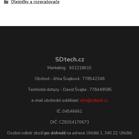
Olejničky a rozprašovače
SDtech.cz
Marketing : 602218615
Obchod - Jiřina Švajková : 778542348
Technické dotazy - David Švajka : 778449585
e-mail obchodní oddělení:
info@sdtech.cz
IČ: 04546661
DIČ: CZ8154170673
Osobní odběr zboží
po dohodě
na adrese: Uhliště 1, 340 22, Uhliště