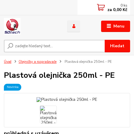
0
ks
za
0,00 Kč
Menu
Hledat
Úvod
Olejničky a rozprašovače
Plastová olejnička 250ml - PE
Plastová olejnička 250ml - PE
Novinka
průhledná s uzávěrem