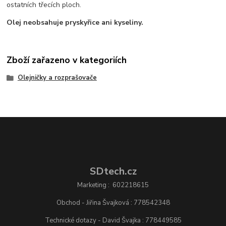
ostatních třecích ploch.
Olej neobsahuje pryskyřice ani kyseliny.
Zboží zařazeno v kategoriích
Olejničky a rozprašovače
SDtech.cz
Marketing : 602218615
Obchod - Jiřina Švajková : 778542348
Technické dotazy - David Švajka : 778449585