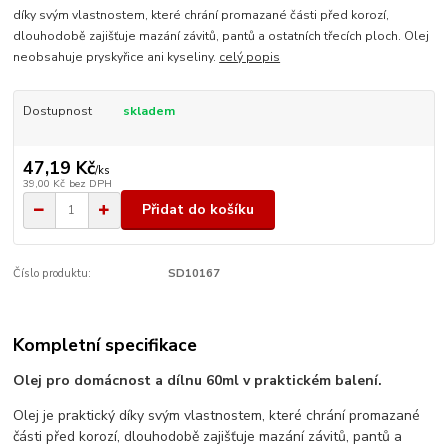
díky svým vlastnostem, které chrání promazané části před korozí,
dlouhodobě zajišťuje mazání závitů, pantů a ostatních třecích ploch. Olej
neobsahuje pryskyřice ani kyseliny.
celý popis
Dostupnost
skladem
47,19 Kč
/
ks
39,00 Kč
bez DPH
Přidat do košíku
Číslo produktu:
SD10167
Kompletní specifikace
Olej pro domácnost a dílnu 60ml v praktickém balení.
Olej je praktický díky svým vlastnostem, které chrání promazané
části před korozí, dlouhodobě zajišťuje mazání závitů, pantů a