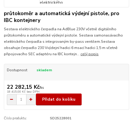
průtokoměr a automatická výdejní pistole, pro
IBC kontejnery
Sestava elektrického čerpadla na AdBlue 230V včetně digitálního
průtokoměru a automatické výdejní pistole. Sestava samonasávacího
elektrického čerpadla s integrovaným by-pass ventilem.Sestava
obsahuje:čerpadlo 230 Vvýdejní hadici 6 msací hadici 1,5 m včetně
připojovacího SEC adaptéru na IBC kontejn...
celý popis
Dostupnost
skladem
22 282,15 Kč
/
ks
18 415,00 Kč
bez DPH
Přidat do košíku
Číslo produktu:
SD25228001