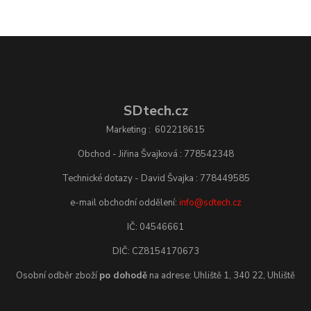
SDtech.cz
Marketing : 602218615
Obchod - Jiřina Švajková : 778542348
Technické dotazy - David Švajka : 778449585
e-mail obchodní oddělení:
info@sdtech.cz
IČ: 04546661
DIČ: CZ8154170673
Osobní odběr zboží
po dohodě
na adrese: Uhliště 1, 340 22, Uhliště