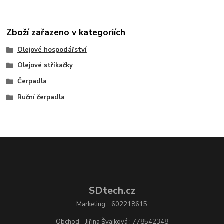
Zboží zařazeno v kategoriích
Olejové hospodářství
Olejové stříkačky
Čerpadla
Ruční čerpadla
SDtech.cz
Marketing : 602218615
Obchod - Jiřina Švajková : 778542348