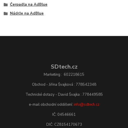
Čerpadla na AdBlue
Nádrže na AdBlue
SDtech.cz
Marketing : 602218615
Obchod - Jiřina Švajková : 778542348
Technické dotazy - David Švajka : 778449585
e-mail obchodní oddělení:
info@sdtech.cz
IČ: 04546661
DIČ: CZ8154170673