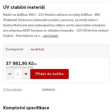
UV stabilní materiál
Nádrž na AdBlue 450 l – 12V Mobilní zařízení na výdej AdBlue - 450
lPraktické řešení pro tankování vozidel v provozu, na místě nebo v
terénu.Močovina není nebezpečnou látkou, proto není nutné schválení
pro přepravu ADR! Sestava se skládá:• čerpadlo - 12V (30 l/min)• výdejní
hadice - 4 m• kabely se s...
celý popis
Dostupnost
na dotaz
37 981,90 Kč
/
ks
31 390,00 Kč
bez DPH
Přidat do košíku
Číslo produktu:
SD80032
Kompletní specifikace