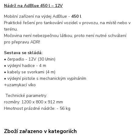
Nádrž na AdBlue 450 l – 12V
Mobilní zařízení na výdej AdBlue -
450 l
Praktické řešení pro tankování vozidel v provozu, na místě nebo v
terénu.
Močovina není nebezpečnou látkou, proto není nutné schválení
pro přepravu ADR!
Sestava se skládá:
• čerpadlo - 12V (30 l/min)
• výdejní hadice - 4 m
• kabely se svorkami (4 m)
• výdejní pistole s mechanickým vypínáním
+uzamykací víko
Technické parametry:
rozměry: 1200 x 800 x 912 mm
Hmotnost prázdné nádrže: - 56 kg
Zboží zařazeno v kategoriích