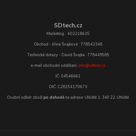
SDtech.cz
Marketing : 602218615
Obchod - Jiřina Švajková : 778542348
Technické dotazy - David Švajka : 778449585
e-mail obchodní oddělení:
info@sdtech.cz
IČ: 04546661
DIČ: CZ8154170673
Osobní odběr zboží
po dohodě
na adrese: Uhliště 1, 340 22, Uhliště