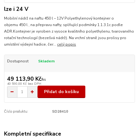
lze i 24 V
Mobilní nádrž na naftu 450 l – 12V Polyethylenový kontejner o
objemu 450 l , na přepravu nafty, splňující podmínky 1.1.3.1c podle
ADR.Kontejner je vyroben z vysoce kvalitního polyethylenu, tvarovaného
rotační technologií (bezešvá nádrž). Na vrchní straně jsou prolisy pro
umístění výdejní hadice, čer...
celý popis
Dostupnost
Skladem
49 113,90 Kč
/
ks
40 590,00 Kč
bez DPH
Přidat do košíku
Číslo produktu:
SD26410
Kompletní specifikace