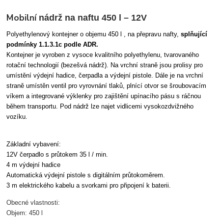
Mobilní
nádrž na naftu 450 l – 12V
Polyethylenový kontejner o objemu 450 l , na přepravu nafty,
splňující
podmínky 1.1.3.1c podle ADR.
Kontejner je vyroben z vysoce kvalitního polyethylenu, tvarovaného
rotační technologií (bezešvá nádrž). Na vrchní straně jsou prolisy pro
umístění výdejní hadice, čerpadla a výdejní pistole. Dále je na vrchní
straně umístěn ventil pro vyrovnání tlaků, plnící otvor se šroubovacím
víkem a integrované výklenky pro zajištění upínacího pásu s ráčnou
během transportu. Pod nádrž lze najet vidlicemi vysokozdvižného
vozíku.
Základní vybavení:
12V čerpadlo s průtokem 35 l / min.
4 m výdejní hadice
Automatická výdejní pistole s digitálním průtokoměrem.
3 m elektrického kabelu a svorkami pro připojení k baterii.
Obecné vlastnosti:
Objem: 450 l