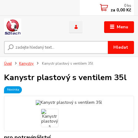
0
ks
za
0,00 Kč
Menu
Hledat
Úvod
Kanystry
Kanystr plastový s ventilem 35l
Kanystr plastový s ventilem 35l
Novinka
pro potravinářství