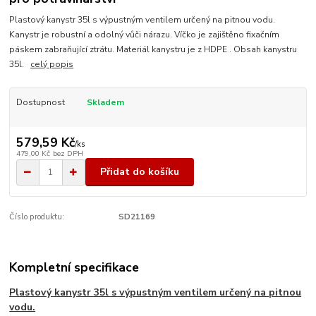
Plastový kanystr 35l s výpustným ventilem určený na pitnou vodu.
Kanystr je robustní a odolný vůči nárazu. Víčko je zajištěno fixačním
páskem zabraňující ztrátu. Materiál kanystru je z HDPE . Obsah kanystru
35l.
celý popis
Dostupnost
Skladem
579,59 Kč
/
ks
479,00 Kč
bez DPH
Přidat do košíku
Číslo produktu:
SD21169
Kompletní specifikace
Plastový kanystr 35l s výpustným ventilem určený na pitnou
vodu.