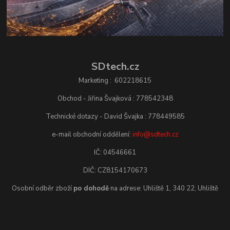
SDtech.cz
Marketing : 602218615
Obchod - Jiřina Švajková : 778542348
Technické dotazy - David Švajka : 778449585
e-mail obchodní oddělení:
info@sdtech.cz
IČ: 04546661
DIČ: CZ8154170673
Osobní odběr zboží
po dohodě
na adrese: Uhliště 1, 340 22, Uhliště