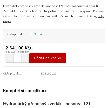
Hydraulický přenosný zvedák - nosnost 12t. I pro horizontální použití.
Zvedák lze využít i v horizonální poloze! parametry : min.výška - 152 mm
výška zdvihu - 76 mm celková max. výška 270mm hmotnost - 6,40 kg
celý
popis
Dostupnost
do 3 dnů
2 541,00 Kč
/
ks
2 100,00 Kč
bez DPH
Přidat do košíku
Číslo produktu:
SD3100122
Kompletní specifikace
Hydraulický přenosný zvedák - nosnost 12t.