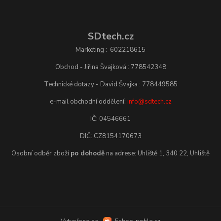
SDtech.cz
Marketing : 602218615
Obchod - Jiřina Švajková : 778542348
Technické dotazy - David Švajka : 778449585
e-mail obchodní oddělení:
info@sdtech.cz
IČ: 04546661
DIČ: CZ8154170673
Osobní odběr zboží
po dohodě
na adrese: Uhliště 1, 340 22, Uhliště
Vytvořeno na
Eshop-rychle.cz